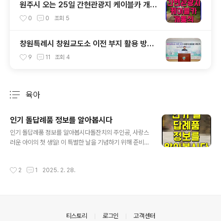
원주시 오는 25일 간현관광지 케이블카 개통
식 소금산 그랜드밸리 대단원
0
0
조회
5
창원특례시 창원교도소 이전 부지 활용 방안
모색
9
11
조회
4
육아
분류 전체보기
주요 글 목록
인기 돌답례품 정보를 알아봅시다
글 내용
인기 돌답례품 정보를 알아봅시다돌잔치의 주인공, 사랑스
러운 아이의 첫 생일! 이 특별한 날을 기념하기 위해 준비해
야 할 것들이 많죠. 그런데 가장 고민되는 것 중 하나가 바
로 돌 답례품이에요. 어떤 걸 준비해야 할지, 무엇이 주위
작성시간
2
1
2025. 2. 28.
사람들에게 기쁨을 줄 수 있을지 막막하기만 하죠.요즘 인
기 있는 돌 답례품의 트렌드와 소비자들의 선호도를 제대
로 파악하면 선택이 훨씬 수월해진답니다. 합리적인 가격
대와 실용성을 갖춘 다양한 아이템들을 통해 여러분의 고
민을 덜어드릴게요.이 글을 통해 돌잔치를 준비하는 모든
의안내
티스토리
로그인
고객센터