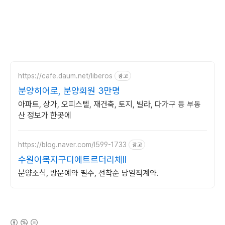
https://cafe.daum.net/liberos
광고
분양히어로, 분양회원 3만명
아파트, 상가, 오피스텔, 재건축, 토지, 빌라, 다가구 등 부동
산 정보가 한곳에
https://blog.naver.com/l599-1733
광고
수원이목지구디에트르더리체II
분양소식, 방문예약 필수, 선착순 당일직계약.
(새창열림)