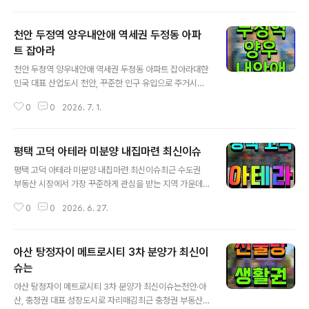
아파트를 선택하는 시대가 지나고 있습니다. 교통과 교육,
생활 인프라는 물론 쾌적한 자연환경과 미래 도시 개발 가
천안 두정역 양우내안애 역세권 두정동 아파
능성까지 함께 고려하는 수요가 크게 늘어나고 있습니다.
특히 대규모 공원과 함께 조성되는 민간공원 특례사업 아
트 잡아라
글 내용
파트는 공급 자체가 많지 않아 희소성이 높은 상품으로 평
천안 두정역 양우내안애 역세권 두정동 아파트 잡아라대한
가받고 있습니다. 이러한 가운데 경상북도 포항시 남구 대
민국 대표 산업도시 천안, 꾸준한 인구 유입으로 주거시장
잠동 일원에서 공급되는 포항 힐스테이트 더샵 상생공원이
도 활기 충남 천안시는 수도권과 가장 가까운 충청권 핵심
실수요자와 투자자 모두의 관심을 받고 있습니다. 현대엔
0
0
2026. 7. 1.
도시 가운데 하나입니다. 오랜 기간 제조업과 첨단산업이
지니어링과 포스코이앤씨라는 국내 대표 건설사가 공동 ..
함께 성장하며 충청권 경제를 이끌어 왔습니다.최근에는
반도체와 디스플레이, 미래 모빌리티 산업이 확대되면서
평택 고덕 아테라 미분양 내집마련 최신이슈
기업 투자도 꾸준히 이어지고 있습니다. 삼성SDI 천안사업
글 내용
장과 삼성디스플레이 아산캠퍼스, 현대모비스, 다수의 산
평택 고덕 아테라 미분양 내집마련 최신이슈최근 수도권
업단지가 천안·아산 생활권에 밀집해 있습니다. 천안 제2·
부동산 시장에서 가장 꾸준하게 관심을 받는 지역 가운데
3·4일반산업단지와 천안5산업단지, 북부BIT산업단지 등
하나가 경기도 평택입니다. 특히 평택 고덕신도시는 삼성
도 지역 경제를 뒷받침하고 있습니다.양질의 일자리가 늘
0
0
2026. 6. 27.
전자 평택캠퍼스를 중심으로 대규모 산업과 주거, 교통 인
어나면서 젊은 층 유입도 지속되고 있습니다. 실제 천안은
프라가 함께 성장하는 대표적인 신도시로 평가받고 있습니
충남에서 가장 많은 인구를 보유한 도시이며, 30..
다. 국내 최대 규모의 반도체 생산기지가 자리하고 있는 만
아산 탕정자이 메트로시티 3차 분양가 최신이
큼 지속적인 일자리 창출과 인구 유입이 이어지고 있급니
다. 실제로 평택시는 최근 수년간 청년층과 경제활동 인구
슈는
글 내용
유입이 꾸준한 도시로 꼽히고 있습니다. 산업이 성장하면
아산 탕정자이 메트로시티 3차 분양가 최신이슈는천안·아
일자리가 늘어납니다. 일자리가 늘어나면 주거 수요도 함
산, 충청권 대표 성장도시로 자리매김최근 충청권 부동산
께 증가합니다. 이러한 선순환 구조 속에서 신규 공급되는