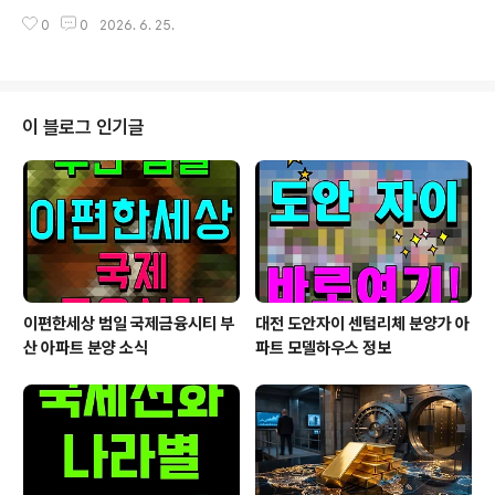
시장에서 가장 주목받는 지역을 꼽으라면 천안과 아산을
브랜드 아파트에 대한 관심도 자연스럽게 높아지고 있습니
0
0
2026. 6. 25.
빼놓기 어렵습니다. 실제로 천안·아산은 수도권 접근성과
다. 이 가운데 평택 고덕국제신도시 A-63블록에 공..
풍부한 일자리, 우수한 교육환경을 동시에 갖춘 지역으로
평가받고 있습니다. 특히 삼성디스플레이와 삼성SDI, 삼성
나노시티 온양캠퍼스 등 국내 대표 첨단산업 시설이 밀집
해 있어 지속적인 인구 유입이 이어지고 있습니다.부동산
이 블로그 인기글
업계에서는 천안·아산권의 30~40대 인구 유입이 전국 평
균을 웃도는 수준을 유지하고 있다고 분석하고 있습니다.
젊은 실수요층이 꾸준히 유입된다는 것은 주택시장에서도
긍정적인 신호로 평가됩니다. 이러한 가운데 GS건설이 공
급하는 아산 탕정자이 메트로시티 3차가 실수요자들..
이편한세상 범일 국제금융시티 부
대전 도안자이 센텀리체 분양가 아
산 아파트 분양 소식
파트 모델하우스 정보