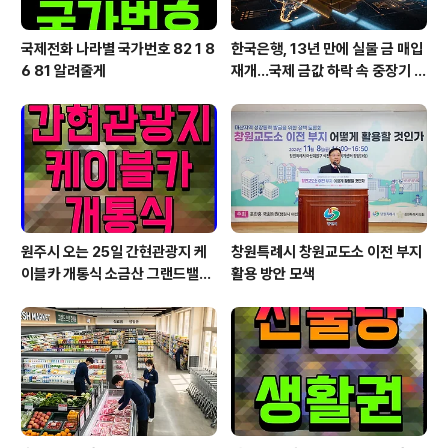
국제전화 나라별 국가번호 82 1 8
한국은행, 13년 만에 실물 금 매입
6 81 알려줄게
재개…국제 금값 하락 속 중장기 대
응 전략
원주시 오는 25일 간현관광지 케
창원특례시 창원교도소 이전 부지
이블카 개통식 소금산 그랜드밸리
활용 방안 모색
대단원