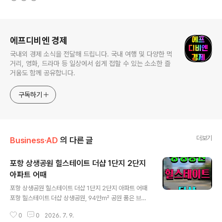
로그 정보
에프디비엔 경제
국내외 경제 소식을 전달해 드립니다. 국내 여행 및 다양한 먹
거리, 영화, 드라마 등 일상에서 쉽게 접할 수 있는 소소한 즐
거움도 함께 공유합니다.
구독하기
더보기
Business·AD
의 다른 글
포항 상생공원 힐스테이트 더샵 1단지 2단지
아파트 어때
글 내용
포항 상생공원 힐스테이트 더샵 1단지 2단지 아파트 어때
포항 힐스테이트 더샵 상생공원, 94만㎡ 공원 품은 브랜
드 대단지…포항 미래가치와 주거 프리미엄을 동시에 잡는
0
0
2026. 7. 9.
다최근 부동산 시장에서는 단순히 브랜드나 분양가만으로