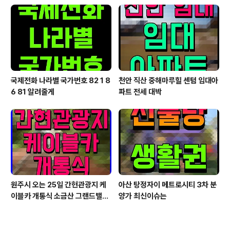
국제전화 나라별 국가번호 82 1 8
천안 직산 중해마루힐 센텀 임대아
6 81 알려줄게
파트 전세 대박
원주시 오는 25일 간현관광지 케
아산 탕정자이 메트로시티 3차 분
이블카 개통식 소금산 그랜드밸리
양가 최신이슈는
대단원