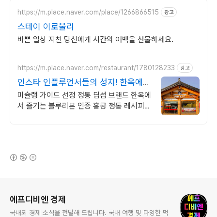
https://m.place.naver.com/place/1266866515
광고
스테이 이로울리
바쁜 일상 지친 당신에게 시간의 여백을 선물하세요.
https://m.place.naver.com/restaurant/1780128233
광고
인스타 인플루언서들의 성지! 한옥에서
즐기는 질좋은 만두
미슐랭 가이드 선정 정통 딤섬 브랜드 한옥에
서 즐기는 블루리본 인증 홍콩 정통 레시피에
따라 주문 즉시 쪄낸 수제 딤섬맛집입니다.
(새창열림)
로그 정보
에프디비엔 경제
국내외 경제 소식을 전달해 드립니다. 국내 여행 및 다양한 먹