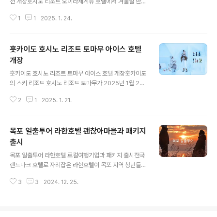
천 개장호시노 리조트 오이라세계류 호텔에서 겨울철 한정
미만 광양시민, 장애인, 국가유공자, 참전유공자, 기초생활
으로 운영되는 빙폭 온천을 개장한다. 하코다 산에서 솟아
수급자, 학생 인솔 교원 등 (증빙서류 지참 필요) 주요 프로
1
1
2025. 1. 24.
나는 온천에 몸을 담그면서 푸른 얼음으로 빛나는 빙폭을
그램올해 ..
즐길 수 있다. 빙폭이란 겨울 추위로 빙결한 폭포를 말한
다. 전체 길이가 약 14km의 오이라세에는 14개의 폭포가
훗카이도 호시노 리조트 토마무 아이스 호텔
있으며 겨울의 강추위가 계속되면 폭포에서 흘러내리는 물
이 얼어 다양한 형태의 빙폭을 만들어낸다. 오이라세계류
개장
글 내용
호텔에서는 긴 겨울과 강추위 등 기후 조건을 살려 노천온
훗카이도 호시노 리조트 토마무 아이스 호텔 개장홋카이도
천의 벽에 빙폭을 재현한다. 계류 노천온천에서는 12월 초
의 스키 리조트 호시노 리조트 토마무가 2025년 1월 20
부터 양쪽 벽에 물을 뿌려 시간을 들여서 빙폭을 만든다. 강
일부터 2월 28일까지 아이스 호텔을 오픈한다. 호시노 리
추위로 얼은 물보라가 조금씩 겹쳐서 1월 중순이 되면 높이
2
1
2025. 1. 21.
조트 토마무의 아이스 호텔은 객실부터 노천탕까지 모두
약 3.5m, 너비 약 16m의 빙폭이..
얼음으로 이뤄진 공간에서 숙박을 경험할 수 있다. 돔의 천
장, 벽, 가구까지 모두 얼음으로 만들어져 있으며, 외부에는
목포 일출투어 라한호텔 괜찮아마을과 패키지
얼음 노천탕도 있다. 2025년에는 부드럽게 조명된 자작나
무 아래에서 하룻밤을 보낼 수 있는 얼음 테라스가 새롭게
출시
글 내용
만들어질 예정이다. 이 평화로운 환경에서 1박 2일 숙박을
목포 일출투어 라한호텔 로컬여행기업과 패키지 출시전국
통해 매혹적인 얼음 세계에서 하루를 보낼 수 있다. 아이스
랜드마크 호텔로 자리잡은 라한호텔이 목포 지역 청년들이
호텔은 완벽하게 얼음으로 둘러싸인 환상적인 세계에서 숙
만든 로컬 여행기업 괜찮아마을과 함께 목포 일출투어 여
박을 경험할 수 있는 시설이다. 객실에는 와인과 음료를 즐
3
3
2024. 12. 25.
행 패키지를 선보였다. 경주, 전주, 울산, 목포, 포항 등 주요
길 수 있는 얼음 미니바, ..
관광 명소에 자리잡은 라한호텔은 올해 라한셀렉트 경주를
시작으로 로컬상생 프로젝트를 진행하며 지역의 가치와 문
화를 담은 콘텐츠를 선보이고 있다. 특히 호텔현대 바이 라