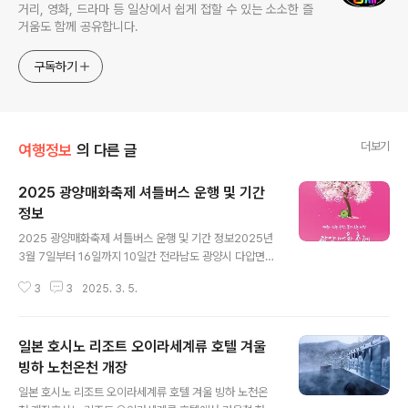
거리, 영화, 드라마 등 일상에서 쉽게 접할 수 있는 소소한 즐
거움도 함께 공유합니다.
구독하기
더보기
여행정보
의 다른 글
2025 광양매화축제 셔틀버스 운행 및 기간
정보
글 내용
2025 광양매화축제 셔틀버스 운행 및 기간 정보2025년
3월 7일부터 16일까지 10일간 전라남도 광양시 다압면
매화마을 일원에서 제24회 광양매화축제가 개최됩니
3
3
2025. 3. 5.
다. 이 축제는 매화가 만개하는 시기에 맞춰 열리며, 매년
수많은 방문객들이 찾아오는 인기 있는 행사입니다.축제장
안내도프로그램 안내매표소 안내 및 광양매화축제 셔틀버
일본 호시노 리조트 오이라세계류 호텔 겨울
스 안내축제 개요기간: 2025년 3월 7일(금) ~ 3월 16일
(일) 장소: 전라남도 광양시 다압면 매화마을 일원 입장료:
빙하 노천온천 개장
글 내용
성인 5,000원, 청소년 4,000원 (입장료는 지역상품권으
일본 호시노 리조트 오이라세계류 호텔 겨울 빙하 노천온
로 환급 가능) 무료 입장 대상: 6세 이하, 65세 이상, 19세