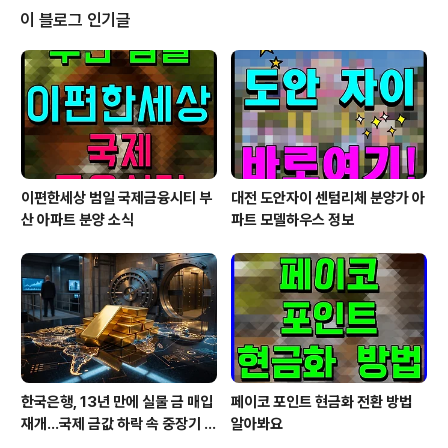
한 목포는 지난 여름, 괜찮아마을과 협업해 로컬 여행 패키
이 블로그 인기글
지를 출시했으며, 당시 고객 만족도가 높아 연말연시에 새
로운 코스의 겨울 여행 상품을 기획했다. 괜찮아마을은 청
년들에게 지역에 머물 기회를 주고, 정착할 수 있도록 지원
하는 행정안전부 청년마을 사업의 대표 사례로 꼽힌다. 괜
찮아마을과 함께하는 목포 일출투어 패..
이편한세상 범일 국제금융시티 부
대전 도안자이 센텀리체 분양가 아
산 아파트 분양 소식
파트 모델하우스 정보
한국은행, 13년 만에 실물 금 매입
페이코 포인트 현금화 전환 방법
재개…국제 금값 하락 속 중장기 대
알아봐요
응 전략