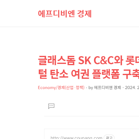
에프디비엔 경제
글래스돔 SK C&C와 
상
본
문
세
털 탄소 여권 플랫폼 구
제
컨
목
텐
Economy/경제(산업·정책)
by
에프디비엔 경제
2024. 2
본
츠
문
댓
글
달
기
http://www.coupang.com
광고