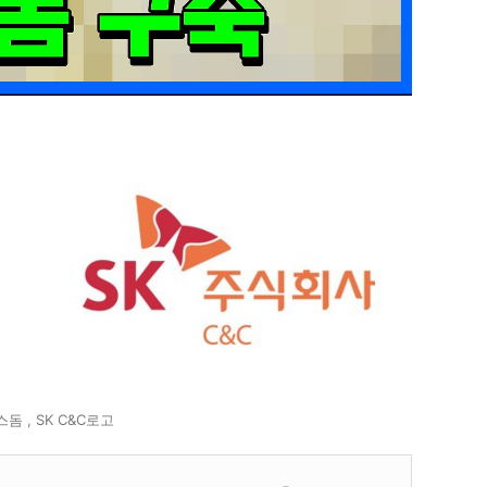
돔 , SK C&C로고