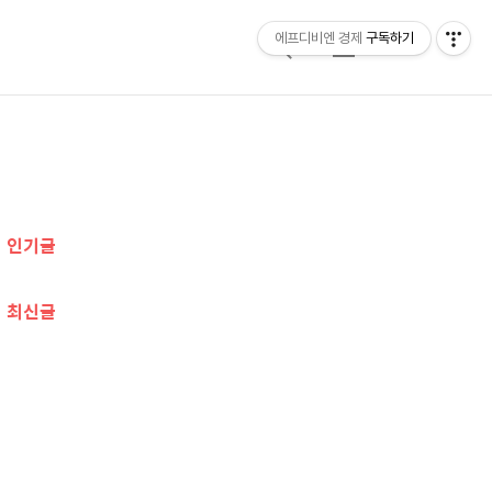
에프디비엔 경제
구독하기
검
메
색
뉴
추
가
인기글
정
보
최신글