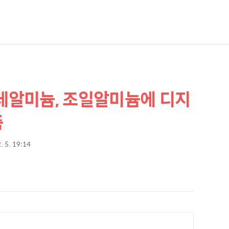
롯데알미늄, 조일알미늄에 디지
축
. 5. 19:14