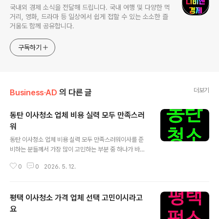
국내외 경제 소식을 전달해 드립니다. 국내 여행 및 다양한 먹
거리, 영화, 드라마 등 일상에서 쉽게 접할 수 있는 소소한 즐
거움도 함께 공유합니다.
구독하기
더보기
Business·AD
의 다른 글
동탄 이사청소 업체 비용 실력 모두 만족스러
워
글 내용
동탄 이사청소 업체 비용 실력 모두 만족스러워이사를 준
비하는 분들께서 가장 많이 고민하는 부분 중 하나가 바로
‘이사청소’입니다. 주거 환경이 다양해진 도시에서는 청소
0
0
2026. 5. 12.
의 중요성과 업체 선택에 대한 고민이 더욱 커질 수밖에 없
는데요. 이 글에서는 이사청소의 중요성, 청소 특성, 그리고
왜 이사 전에 미리 준비하는 게 좋은지에 대해 자연스럽게
평택 이사청소 가격 업체 선택 고민이시라고
풀어 설명드리겠습니다.왜 이사청소가 중요할까요?이사청
소는 단순히 눈에 보이는 먼지를 닦는 것이 아닙니다. 이전
요
글 내용
입주자가 남긴 생활 찌꺼기, 건축 후 남은 미세먼지, 곰팡