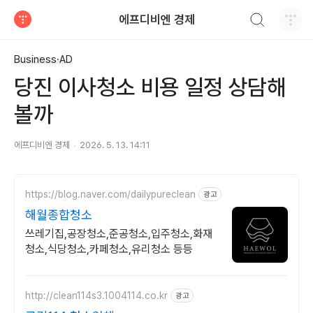
검색하기
에프디비엔 경제
티스토리
Business·AD
당진 이사청소 비용 일정 상담해
볼까
에프디비엔 경제
2026. 5. 13. 14:11
https://blog.naver.com/dailypureclean
광고
해월종합청소
쓰레기집,공장청소,준공청소,입주청소,화재
청소,식당청소,카페청소,유리청소 등등
http://clean114s3.1004114.co.kr
광고