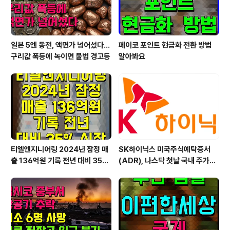
일본 5엔 동전, 액면가 넘어섰다…
페이코 포인트 현금화 전환 방법
구리값 폭등에 녹이면 불법 경고등
알아봐요
티엘엔지니어링 2024년 잠정 매
SK하이닉스 미국주식예탁증서
출 136억원 기록 전년 대비 35%
(ADR), 나스닥 첫날 국내 주가보
신장
다 약 16% 높게 마감