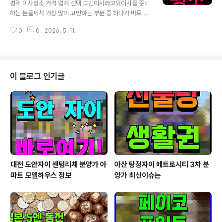
평택 이사청소 가격 업체 선택 고민이시라고요이사를 준비
이, 각종 오염물 등을 철저히 제거하는 작업이죠. 날씨 영향
하는 분들께서 가장 많이 고민하는 부분 중 하나가 바로 이
으로 실내 곳곳에 습기, 먼지가 쌓이기 쉬워, 직접 청소하기
사청소입니다. 특히, 평택처럼 인구가 많고 주거 환경이 다
에는 시간이 많이 걸리고 힘든 일이 됩니다. 여기에 전문가
0
0
2026. 5. 11.
양해진 도시에서는 청소의 중요성과 업체 선택에 대한 고
용 청소 장비와 친환경 세제..
민이 더욱 커질 수밖에 없습니다.왜 이사청소가 중요할까
요?이사청소는 단순히 눈에 보이는 먼지를 닦는 것이 아닙
니다. 이전 입주자가 남긴 생활 찌꺼기, 건축 후 남은 미세
먼지, 곰팡이, 각종 오염물 등을 철저히 제거하는 작업이죠.
이 블로그 인기글
평택 같은 대도시는 날씨 영향으로 실내 곳곳에 습기, 먼지
가 쌓이기 쉬워, 직접 청소하기에는 시간이 많이 걸리고 힘
든 일이 됩니다. 여기에 전문가용 청소 장비와 친환경 세제
를 사용하면 깨끗하게 오염원을 제거할 수 있어, 입주 후 가
족 건강까지 고려한 환경을 만들..
대전 도안자이 센텀리체 분양가 아
아산 탕정자이 메트로시티 3차 분
파트 모델하우스 정보
양가 최신이슈는