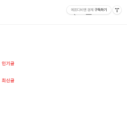
에프디비엔 경제
구독하기
검
메
색
뉴
추
가
인기글
정
보
최신글