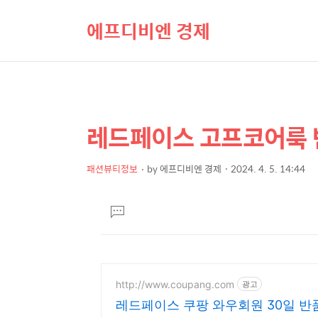
에프디비엔 경제
레드페이스 고프코어룩 
상
본
문
세
제
패션뷰티정보
by
에프디비엔 경제
2024. 4. 5. 14:44
컨
본
목
텐
문
댓
츠
글
달
기
http://www.coupang.com
광고
레드페이스 쿠팡 와우회원 30일 반