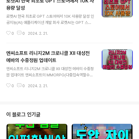
로켓AI 한국 최초로 GPT 스토어에서 10K 사
용량 달성
글 내용
로켓AI 한국 최초로 GPT 스토어에서 10K 사용량 달성 인
공지능(AI) 애플리케이션 개발 회사 로켓AI는 GPT 스토
어에서 당사의 GPTs 2개가 10K 사용량을 달성했다고 밝
0
0
2024. 2. 21.
혔다. GPT 스토어는 지난 1월 11일 출시된 챗GPT의 인
공지능 챗봇 마켓이다. 프롬프트 엔지니어링과 벡터 데이
터베이스(DB)를 통해 개인화된 맞춤 챗봇을 제작할 수 있
엔씨소프트 리니지2M 크로니클 XII 대성전
다. 로켓AI는 송비서, AI 자청, AI 예수님, SEO 마법사 -
네이버 블로그 등 50여개의 GPTs를 운영하고 있다. 이
에바의 수중정원 업데이트
글 내용
중 사주팔자와 운세를 생년월시 기반으로 명리학 기반으로
엔씨소프트 리니지2M 크로니클 XII 대성전 에바의 수중정
해석해주는 운세박사 GPT와 11번가, SSG닷컴, 네이버,
원 업데이트 엔씨소프트의 MMORPG(다중접속역할수행
쿠팡 등에서 최저가를 찾아 검색해주는 한국 최저가 쇼핑
게임) 리니지2M이 21일 대규모 업데이트 크로니클 XII. 대
검색은 한국 최초로 사용량을 10K를 돌파한 상황이다. 이
0
0
2024. 2. 21.
성전, 에바의 수중정원을 진행했다. 리니지2M 이용자는
번 ..
새로운 콘텐츠 에바의 수중정원을 즐길 수 있다. 에바의 수
중정원은 88레벨 이상부터 입장이 가능한 신규 최상위 마
스터 던전이다. 강력한 보스 타뷸락스가 등장하며 수룡들
이 몰려오는 전용 이벤트 수룡의 침략이 발생한다. 레이피
이 블로그 인기글
어 클래스가 리뉴얼 된다. 범위 내 적군에게 악몽 디버프를
부여하는 신화 스킬 나이트메어와 스턴 능력 강화를 비롯
해 이동 방해 효과를 해제할 수 있는 전설 스킬 서든 러시가
새롭게 추가된다. 블링크, 블랙 페더 등 기존 스킬도 개선됐