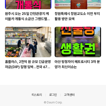
원주시 오는 25일 간현관광지 케
창원특례시 창원교도소 이전 부지
이블카 개통식 소금산 그랜드밸리
활용 방안 모색
대단원
홈플러스, 2천억 원 규모 긴급운영
아산 탕정자이 메트로시티 3차 분
자금(DIP) 집행 임박…전국 67개
양가 최신이슈는
점포 하반기 영업 재개 전망
의안내
티스토리
로그인
고객센터
© Daum Corp.