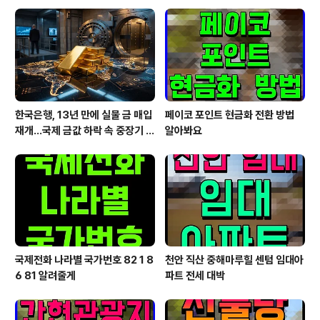
한국은행, 13년 만에 실물 금 매입
페이코 포인트 현금화 전환 방법
재개…국제 금값 하락 속 중장기 대
알아봐요
응 전략
국제전화 나라별 국가번호 82 1 8
천안 직산 중해마루힐 센텀 임대아
6 81 알려줄게
파트 전세 대박