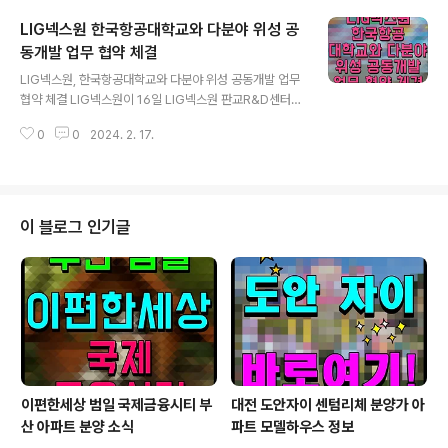
양한 설문 유형으로 문항을 작성하고, 인사 데이터와 연계
LIG넥스원 한국항공대학교와 다분야 위성 공
해 대상 직원을 선정했다. 직원 유형별, 직급별 설문조사 참
여 대상 그룹을 유연하게 선택할 수 있어 다양한 유형의 직
동개발 업무 협약 체결
글 내용
원별 의견을 반영하도록 구축했다. 반응형 설문지를 알림
LIG넥스원, 한국항공대학교와 다분야 위성 공동개발 업무
톡, 이메일, 문자로 발송해 모바일에서 손쉽게 설문 참여가
협약 체결 LIG넥스원이 16일 LIG넥스원 판교R&D센터에
가능하게 구축돼 적극적인 의견 반영, 설문조사 소요 비용
서 한국항공대학교와 다분야 위성 공동개발 협력 및 지원
절감 및 패널 설문 정보 축적이 가능하게 됐다. 티젠소프트
0
0
2024. 2. 17.
체계 구축을 위한 업무 협약을 체결했다. 이날 행사에는 신
의 설문조사 솔..
익현 LIG넥스원 사장과 허희영 한국항공대학교 총장 등 LI
G넥스원과 한국항공대학교 주요 관계자가 참석했다. LIG
넥스원과 한국항공대학교는 급변화하는 글로벌 우주시장
에 적극적으로 대응하고자 △신호정보, 지구관측, 통신위
이 블로그 인기글
성 등 다양한 위성 기술분야 공동개발 추진 △우주전문인
력 공동 양성 △공유 협업체계 구축 등에 대해 양 기관이
상호 협력해 나가기로 했다. LIG넥스원은 2022년 10월
에 한국항공대학교와 함께 우주산업분야 기술 및 학술정보
를 교류하고 공동 인재 육성에 나서고자 우주..
이편한세상 범일 국제금융시티 부
대전 도안자이 센텀리체 분양가 아
산 아파트 분양 소식
파트 모델하우스 정보