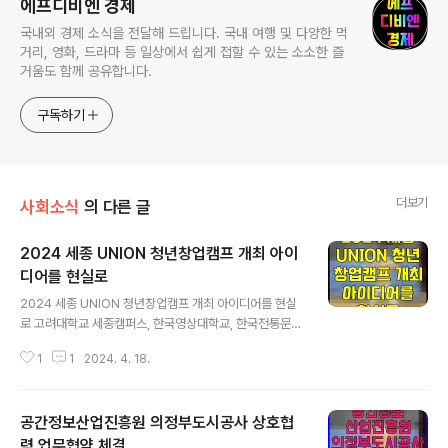
에프디비엔 경제
국내외 경제 소식을 전달해 드립니다. 국내 여행 및 다양한 먹
거리, 영화, 드라마 등 일상에서 쉽게 접할 수 있는 소소한 즐
거움도 함께 공유합니다.
구독하기
더보기
사회소식
의 다른 글
2024 세종 UNION 청년창업캠프 개최 아이
디어를 현실로
글 내용
2024 세종 UNION 청년창업캠프 개최 아이디어를 현실
로 고려대학교 세종캠퍼스, 한국영상대학교, 한국전통문화
대학교, 홍익대학교 세종캠퍼스, 세종창조경제혁신센터가
1
1
2024. 4. 18.
세종청년창업협의회 공동사업의 일환으로 오는 5월 3일
(금) 2024 세종 UNION 청년창업캠프(이하 캠프)를 개최
한다고 밝혔다. 이번 캠프는 창업에 관심 있는 학생을 대상
공간정보산업진흥원 의정부도시공사 상호협
으로 선배 창업가의 토크콘서트, 전문가 특강, 멘토링, 피칭
대회 순으로 진행된다. 캠프에 참여한 청년들은 창업 교육,
력 업무협약 체결