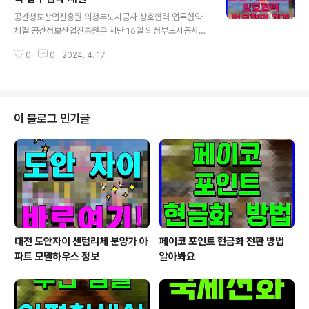
글 내용
사업계획서 컨설팅, 지원 사업 연계 등 지속적으로 창업 아
공간정보산업진흥원 의정부도시공사 상호협력 업무협약
이템을 발굴해 나갈 수 있도록 다양한 후속 지원을 받게 된
체결 공간정보산업진흥원은 지난 16일 의정부도시공사와
다. 세종청년창업협의회는 앞으로도 지역 청년들이 창업에
상호협력을 위한 업무협약(MOU)을 체결했다고 밝혔다.
대한 흥미를 높이고 창업 생태계를 확산하기 위한 프로그
0
0
2024. 4. 17.
의정부도시공사에서 진행된 이번 협약은 의정부시의 미래
램을 매년 진행할 계획이다.
발전과 공간정보 활성화에 기여하고 양 기관의 동반성장을
도모하기 위해 추진됐으며, 한수완 의정부시 경제일자리국
장, 손우준 진흥원 원장, 김용석 공사 사장 등이 참석했다.
협약의 주요 내용은 △의정부도시개발사업의 공간정보 융·
이 블로그 인기글
복합 활용방안 자문 및 기술협력 △공간정보 구축·갱신과
관련한 최신 기술 공유 및 공동 협력사업 발굴 △공간정보
를 활용한 홍보 마케팅 및 투자 활성화를 위한 협력 등이다.
진흥원은 공간정보 활용을 촉진하고 관련 산업을 진흥하기
위해 공간정보산업진흥법’에 의해 설립된 법정기관이..
대전 도안자이 센텀리체 분양가 아
페이코 포인트 현금화 전환 방법
파트 모델하우스 정보
알아봐요