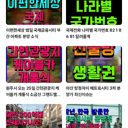
이편한세상 범일 국제금융시티 부
국제전화 나라별 국가번호 82 1 8
산 아파트 분양 소식
6 81 알려줄게
원주시 오는 25일 간현관광지 케
아산 탕정자이 메트로시티 3차 분
이블카 개통식 소금산 그랜드밸리
양가 최신이슈는
대단원