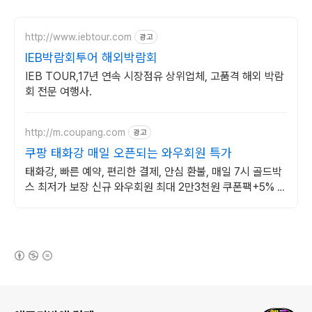
http://www.iebtour.com
광고
IEB박람회투어 해외박람회
IEB TOUR,17년 연속 시장점유 상위업체, 고품격 해외 박람
회 전문 여행사.
http://m.coupang.com
광고
쿠팡 태화강 매일 오픈되는 와우회원 특가
태화강, 빠른 예약, 편리한 결제, 안심 환불, 매일 7시 골드박
스 최저가 보장 신규 와우회원 최대 2만3천원 쿠폰팩+5% 추
가적립 혜택! 여행도 이제 쿠팡에서!
(새창열림)
로그 정보