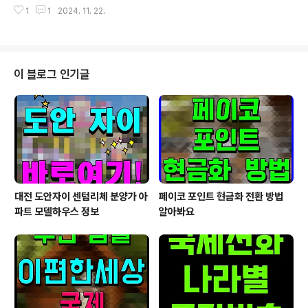
울 서초구 양재천근린공원 수변무대에서 외국인과 내국인
가 걸그룹을 결성하는 내용으로 청소년들의 꿈과 갈등, 화
1
1
2024. 11. 22.
관객을 위한 무료 힐링콘서트 ‘PLAY with K’를 진행한다
해를 다룬 뮤지컬 공연이다. 이 공연에는..
고 밝혔다. 이번 공연에서는 유채, JD, 윤지안, KiMMi, Sh
ell We Funk, 8월형제 등의 뮤지션이 90분 동안 K-POP
무대를 선사할 예정이다. 공연 진행은 한국어와 영어로 이
뤄져 외국인 관객들도 더욱 쉽게 참여하고 즐길 수 있다. P
이 블로그 인기글
LAY with K는 외국인들에게 한국 음악의 매력을 전하고,
음악을 통해 소통하는 기회를 제공하고자 기획됐다. 공연
실황은 영상으로 제작해 아리랑TV를 통해 전 세계로 방영
되며, 온라인 채널에도 업로드할 예정이다. 이번 공..
대전 도안자이 센텀리체 분양가 아
페이코 포인트 현금화 전환 방법
파트 모델하우스 정보
알아봐요