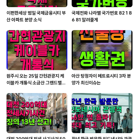
이편한세상 범일 국제금융시티 부
국제전화 나라별 국가번호 82 1 8
산 아파트 분양 소식
6 81 알려줄게
원주시 오는 25일 간현관광지 케
아산 탕정자이 메트로시티 3차 분
이블카 개통식 소금산 그랜드밸리
양가 최신이슈는
대단원