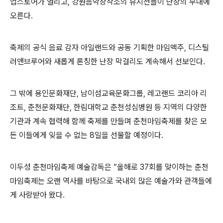
업스토어가 열리고, 강원음악창작소의 뮤지션들이 난장의 무대에
오른다.
축제의 공식 음료 감자 아일랜드와 공동 기획한 마임맥주, 디스틸
러앤브루어와 새롭게 론칭한 난장 막걸리도 계속해서 선보인다.
그 밖에 용인문화재단, 남이섬교육문화그룹, 레고랜드 코리아 리
조트, 춘천문화재단, 한림대학교 춘천성심병원 등 지역의 다양한
기관과 계속 협력해 함께 축제를 만들며 춘천마임축제를 찾은 모
든 이들에게 잊을 수 없는 8일을 선물할 예정이다.
이두성 춘천마임축제 예술감독은 “올해로 37회를 맞이하는 춘천
마임축제는 오랜 역사를 바탕으로 국내외 많은 예술가와 관객들에
게 사랑받아 왔다.