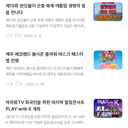
제15회 반딧불이 곤충 축제 여름밤 생명의 빛
을 만나다
글 내용
제15회 반딧불이 곤충 축제 여름밤 생명의 빛을 만나다충
북농업기술원은 6월 13일부터 15일까지 3일간 ‘제15회
반딧불이 곤충축제’를 개최한다고 밝혔다. 이번 축제는 반
1
1
2025. 6. 11.
딧불이를 비롯한 다양한 곤충의 생태를 직접 보고 배우는
생태교육형 체험 행사로, 어린이와 가족 단위 관람객은 물
론 곤충산업에 관심 있는 전문가까지 아우를 수 있도록 기
제주 에코랜드 봄시즌 플라워 마스크 페스티
획되었다. 총 35개 프로그램이 마련되며, 주요 프로그램으
로는 △반딧불이 야간 체험 △곤충 생태관 △어린이 곤충
벌 진행
글 내용
교실 △곤충 관련 기업 및 농가 전시·판매 부스 등이 운영
제주 에코랜드 봄시즌 플라워 마스크 페스티벌 진행제주
될 예정이다. 특히 올해는 새롭게 조성된 ‘반딧불이 체험
곶자왈 기차여행을 테마로 한 제주도 대표관광지 에코랜드
관’을 통해 야간 불빛 체험 규모가 대폭 확대되었다. 또한
에서 봄축제 이벤트로 플라워 마스크 페스티벌을 진행한다
관람객의 편의를 위해 네이버 플레이스를 통한 온라인 예
0
0
2025. 4. 20.
(4월 18일부터 6월 29일까지 79일간). 플라워 마스크 페
약 시스템도 도입되었다. 예약은 6월 ..
스티벌은 유럽 베네치아 가면축제에서 모티브를 삼아 제주
의 동물들과 유럽의 마스크 퀸, 마스크 댄서들이 퍼레이드
아리랑TV 외국인을 위한 마지막 힐링콘서트
를 공연한다. 퍼레이드와 동시에 무대공연도 진행하며, 동
구권에서 온 서커스 아티스트들의 저글링, 발란스, 서커스
PLAY with K 개최
글 내용
묘기도 관람할 수 있는 좋은 기회다. 또한 인기 있는 K-PO
아리랑TV 외국인을 위한 마지막 힐링콘서트 PLAY with
P 공연을 뮤지컬 형식으로 제작한 K-POP 퍼포먼스 드리
K 개최아리랑TV는 이번주 일요일(24일) 오후 2시부터 서
믹스는 청소년 주인공의 성장 드라마로, 다섯명의 연기자