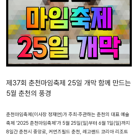
제37회 춘천마임축제 25일 개막 함께 만드는
5월 춘천의 풍경
춘천마임축제(이사장 정재연)가 주최·주관하는 춘천의 대표 예술
축제 ‘2025 춘천마임축제’가 5월 25일(일)부터 6월 1일(일)까지
8일간 춘천시 중앙로, 커먼즈필드 춘천, 레고랜드 코리아 리조트