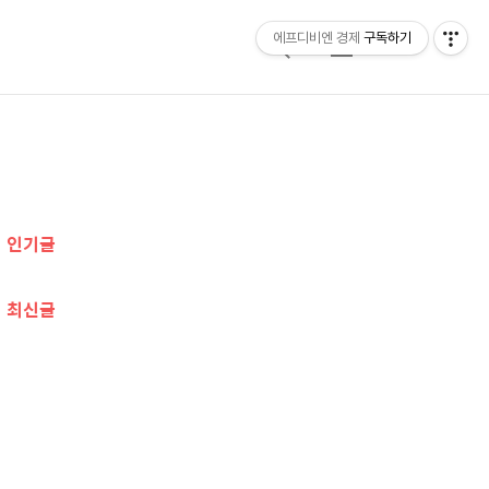
에프디비엔 경제
구독하기
검
메
색
뉴
추
가
인기글
정
보
최신글