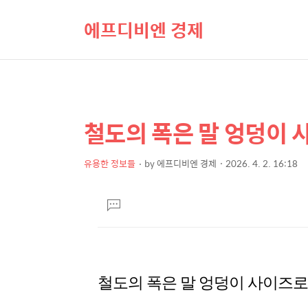
에프디비엔 경제
철도의 폭은 말 엉덩이
상
본
문
세
제
유용한 정보들
by
에프디비엔 경제
2026. 4. 2. 16:18
컨
본
목
텐
문
댓
츠
글
달
기
철도의 폭은 말 엉덩이 사이즈