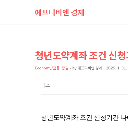
에프디비엔 경제
청년도약계좌 조건 신청
상
본
문
세
제
Economy/금융·증권
by
에프디비엔 경제
2025. 1. 31.
컨
본
목
텐
문
댓
츠
글
달
기
청년도약계좌 조건 신청기간 나