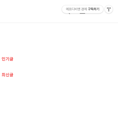
에프디비엔 경제
구독하기
검
메
색
뉴
추
가
인기글
정
보
최신글