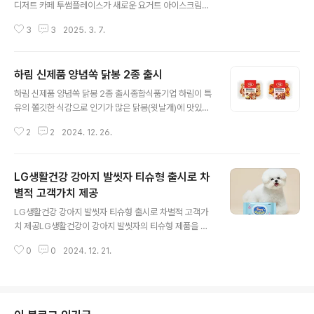
디저트 카페 투썸플레이스가 새로운 요거트 아이스크림과
쉐이크 라인업을 공개해 고객의 선택지를 확장한다고 밝혔
3
3
2025. 3. 7.
다. 투썸플레이스는 매 시즌 트렌드를 반영한 신제품을 출
시하며 발 빠른 소비자의 마음을 사로잡아왔다. 올해 역시
식음료 업계의 대세로 떠오른 요거트 아이스크림을 신규
하림 신제품 양념쏙 닭봉 2종 출시
플레이버로 선보이며 대중의 입맛을 저격하러 나섰다. 더
글 내용
불어 꾸준한 사랑을 받아온 쉐이크 메뉴의 라인업을 리뉴
하림 신제품 양념쏙 닭봉 2종 출시종합식품기업 하림이 특
얼해 보다 다양한 선택지를 제공한다. 먼저 새롭게 리뉴얼
유의 쫄깃한 식감으로 인기가 많은 닭봉(윗날개)에 맛있는
된 아이스크림은 △요거트 아이스크림 △초코 요거트 아
특제 소스를 입힌 신제품 양념쏙 닭봉 2종을 출시했다. 양
이스크림 △초코 쿠키 요거트 아이스크림 3종으로, 새콤달
2
2
2024. 12. 26.
념쏙 닭봉은 신선한 국내산 냉장 닭고기로 만들었다. 단짠
콤한 맛과 함께 부드러운 아이스크림의 질감을 살려 사계
단짠한 맛으로 온 가족이 즐기기 좋은 데리야키 맛과 알싸
절 내내 산뜻하고 가볍게 즐길 수 있도록 기획됐다. 먹는 재
한 마늘 풍미가 가득해 중독성 있는 매콤한맛 두 가지다. 에
미를..
LG생활건강 강아지 발씻자 티슈형 출시로 차
어프라이어로 조리하면 겉바속촉 닭봉 구이 스타일로 맛볼
수 있으며, 프라이팬에 익히면 소스가 잘 배어 들어 쫀득하
별적 고객가치 제공
글 내용
고 촉촉한 닭봉 조림이 된다. 든든한 밥 반찬은 물론 술안주
LG생활건강 강아지 발씻자 티슈형 출시로 차별적 고객가
나 홈파티 메뉴로 제격이다. 신제품 양념쏙 닭봉 2종은 하
치 제공LG생활건강이 강아지 발씻자의 티슈형 제품을 고
림 공식 온라인 쇼핑몰인 하림몰, 쿠팡 등 온라인 채널에서
객들에게 선보인다. 지난 7월 거품 제형으로 처음 출시된
판매하며, 하나로마트를 비롯한 전국 중소형 마트에서도
0
0
2024. 12. 21.
강아지 발씻자는 반려견 애호가들 사이에서 물 필요 없는
만나볼 수 있다. 하림은 최근 ..
간편함으로 호평받으며 강아지 산책 필수 아이템으로 인기
몰이 중이다. 이번에 새로 나온 강아지 발씻자 티슈형은 강
아지 발부터 몸통까지 티슈로만 닦아낼 수 있어 기존 거품
형 제품보다도 더 간편하게 사용할 수 있는 제품이다. 산책