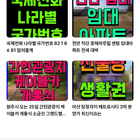
국제전화 나라별 국가번호 82 1 8
천안 직산 중해마루힐 센텀 임대아
6 81 알려줄게
파트 전세 대박
원주시 오는 25일 간현관광지 케
아산 탕정자이 메트로시티 3차 분
이블카 개통식 소금산 그랜드밸리
양가 최신이슈는
대단원