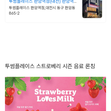
투썸플레이스 판암역점(대전) 판암역4
번출구 삼정아파트정문
투썸플레이스 판암역점,대전시 동구 판암동
865-2
투썸플레이스 스트로베리 시즌 음료 론칭