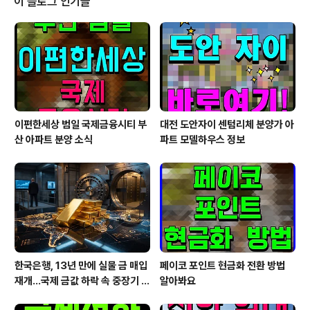
이 블로그 인기글
직후 발 닦기와 배변 후 엉덩이 세정, 몸통 얼룩 제거까지
순면 감촉의 원단으로 부드럽게 닦아낼 수 있다. 사람과는
다른 강아지 피부의 산성도를 고려해서 만든 점도 눈에 띈
다. 반려견의 피부는 사람(pH 5~6)보다 중성인 pH7 이
상의 피부 pH를 나타내는데, 티슈..
이편한세상 범일 국제금융시티 부
대전 도안자이 센텀리체 분양가 아
산 아파트 분양 소식
파트 모델하우스 정보
한국은행, 13년 만에 실물 금 매입
페이코 포인트 현금화 전환 방법
재개…국제 금값 하락 속 중장기 대
알아봐요
응 전략