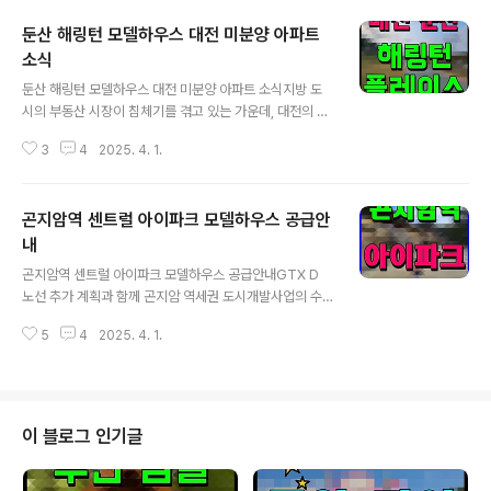
둔산 해링턴 모델하우스 대전 미분양 아파트
소식
글 내용
둔산 해링턴 모델하우스 대전 미분양 아파트 소식지방 도
시의 부동산 시장이 침체기를 겪고 있는 가운데, 대전의 서
구 둔산생활권과 유성구 도안신도시는 뛰어난 생활 편의성
3
4
2025. 4. 1.
과 쾌적한 주거 환경, 거기에 미래 가치 덕분에 여전히 높은
선호도를 보이고 있답니다. 이러한 두 생활권을 연결하는
둔산 해링턴플레이스 아파트 대전에서 주목받고 있는데
곤지암역 센트럴 아이파크 모델하우스 공급안
요. 이곳은 명문 학군과 다양한 인프라, 편리한 교통환경,
그리고 굵직한 개발 호재로 인해 높은 잠재적 미래 가치를
내
글 내용
지니고 있습니다.기본 정보 및 개요둔산 해링턴플레이스
곤지암역 센트럴 아이파크 모델하우스 공급안내GTX D
리버파크는 대전광역시 서구 월평동 1491번지에 주소를
노선 추가 계획과 함께 곤지암 역세권 도시개발사업의 수
두고 있는데요.건축규모는 지하 4층에서 지상 35층까지 3
혜를 받을 예정인 곤지암역 센트럴 아이파크 아파트가 현
개 동, 총 336세대로 구성되어 있습니다. 공급 면적은 전
5
4
2025. 4. 1.
재 주목을 받고 있습니다. 이 단지는 경기도 광주시 곤지암
용면적은 84㎡, 115㎡, 142㎡, ..
역세권 도시개발사업 A1-2블록에 위치하고 있는데요. 연
면적 61,220.49㎡, 대지면적 20,007.90㎡의 부지 위
에 지하 2층에서 지상 22층까지 4개 동, 총 347세대 규모
로 공급이 진행 중에 있습니다.건축 개요곤지암역 아이파
이 블로그 인기글
크 아파트는 전용 84A, 84B, 110 이렇게 두가지 면적 세
가지 타입으로 구성되어 있습니다. 고객의 선호도를 반영