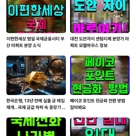
하여 중대형 평형대로 설계되어 더욱 관심도가 높습니
다. 세대당 주차대수는 1.39대로 넉넉한 공간을 확보하여
입주민의 편의를 고려했습니다...
이편한세상 범일 국제금융시티 부
대전 도안자이 센텀리체 분양가 아
산 아파트 분양 소식
파트 모델하우스 정보
한국은행, 13년 만에 실물 금 매입
페이코 포인트 현금화 전환 방법
재개…국제 금값 하락 속 중장기 대
알아봐요
응 전략