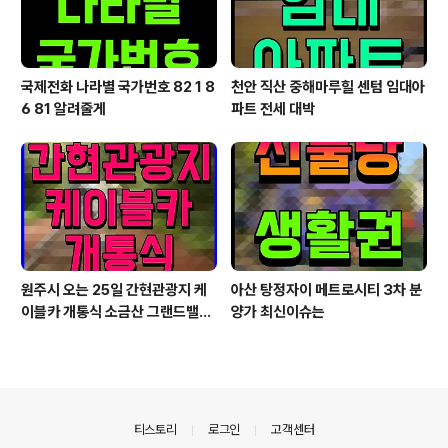
국제전화 나라별 국가번호 82 1 8
천안 직산 중해마루힐 센텀 임대아
6 81 알려줄게
파트 전세 대박
원주시 오는 25일 간현관광지 케
아산 탕정자이 메트로시티 3차 분
이블카 개통식 소금산 그랜드밸리
양가 최신이슈는
대단원
의안내
티스토리
로그인
고객센터