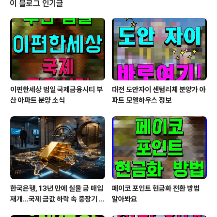
이 블로그 인기글
무제표상 자회사로 편입될 예정이다. 레인보우로보틱스는
국내 최초로 2족 보행 로봇 휴보를 개발한 카이스트 휴보
랩(Lab) 연구진이 2011년 설립한 로봇 전문기업이다. 미
래로봇추진단 신설… 로봇 기술개발 선행 연구 집중 삼성전
자는 레인보우로보틱스를 자회사로 편입함에 따..
이편한세상 범일 국제금융시티 부
대전 도안자이 센텀리체 분양가 아
산 아파트 분양 소식
파트 모델하우스 정보
한국은행, 13년 만에 실물 금 매입
페이코 포인트 현금화 전환 방법
재개…국제 금값 하락 속 중장기 대
알아봐요
응 전략