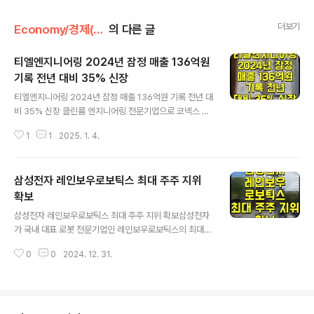
더보기
Economy/경제(산업·정책)
의 다른 글
티엘엔지니어링 2024년 잠정 매출 136억원
기록 전년 대비 35% 신장
글 내용
티엘엔지니어링 2024년 잠정 매출 136억원 기록 전년 대
비 35% 신장 클린룸 엔지니어링 전문기업으로 코넥스 시
장에 상장돼 있는 티엘엔지니어링이 지난해 큰 폭의 매출
1
1
2025. 1. 4.
신장을 이뤘다. 티엘엔지니어링은 2024년 잠정 매출이 1
36억원으로 집계됐다고 2일 밝혔다. 이는 전년 대비 35%
성장한 수치다. 이번 매출 신장은 2023년 계약된 세계적
삼성전자 레인보우로보틱스 최대 주주 지위
인 반도체 장비 회사인 ASMK의 클린룸 신축 매출이 202
4년도에 반영된 결과로 분석된다. 매출 성장에 더해 지식
확보
글 내용
재산권(IP) 관련 성과도 잇따르고 있다. 티엘엔지니어링은
삼성전자 레인보우로보틱스 최대 주주 지위 확보삼성전자
엔지니어링 기업으로서 상업용 클린룸 개발을 위해 꾸준한
가 국내 대표 로봇 전문기업인 레인보우로보틱스의 최대
기술 개발을 진행하며 매년 특허를 내고 있는데, 지난해 12
주주 지위를 확보해 휴머노이드 등 미래로봇 개발을 가속
월 인공지능 공기정화시스템이 구비된 천장매립형 공기정
0
0
2024. 12. 31.
화 한다. 삼성전자는 2023년 868억원을 투자해 14.7%
화장치 특허를 등록한 데 ..
의 지분을 갖고 있는 레인보우로보틱스에 대해 보유 중인
콜옵션을 행사했다고 31일 발표했다. 이로써 삼성전자는
레인보우로보틱스의 지분을 35.0%로 늘려 2대 주주에서
최대 주주가 된다. 레인보우로보틱스는 삼성전자의 연결재