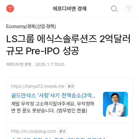
검색하기
에프디비엔 경제
티스토리
Economy/경제(산업·정책)
LS그룹 에식스솔루션즈 2억달러
규모 Pre-IPO 성공
에프디비엔 경제
2025. 1. 7. 15:20
https://hanyul12.imweb.me
광고
골드만삭스 '사칭'사기 전액승소(3억7
천) 사례보유
제발 무작정 고소하지말아주세요. 무작정하
면 한 푼도 못받습니다. (법무법인 한율)
http://m.coupang.com
광고