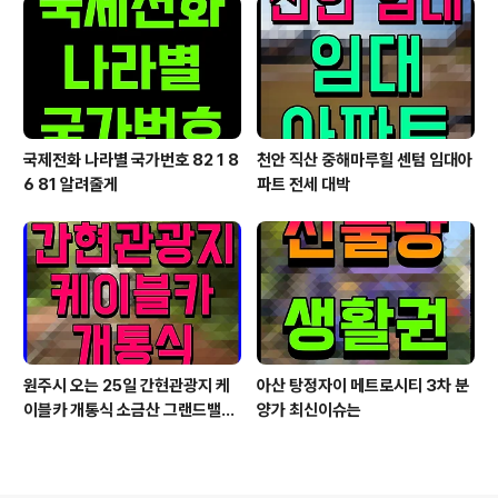
국제전화 나라별 국가번호 82 1 8
천안 직산 중해마루힐 센텀 임대아
6 81 알려줄게
파트 전세 대박
원주시 오는 25일 간현관광지 케
아산 탕정자이 메트로시티 3차 분
이블카 개통식 소금산 그랜드밸리
양가 최신이슈는
대단원