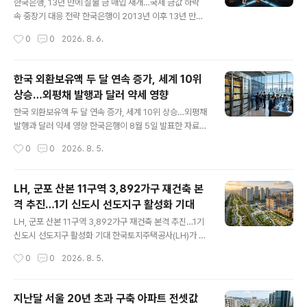
번 자금 투입은 신속한 상품 확보와 협력업체 대금 지급을
한국은행, 13년 만에 실물 금 매입 재개…국제 금값 하락
목적으로 이루어집니다.현재까지 일부 상품은 영업 중단
속 중장기 대응 전략 한국은행이 2013년 이후 13년 만에
전 확보된 자금을 활용해 들여오고 있으나, 물량이 충분하
국내에서 생산된 실물 금 매입을 재개하기로 하면서 개인
작성시간
0
0
2026. 8. 6.
지 않아 정상적인 영업 재개에는 부족한 상황입니다. 그간
투자자들의 관심이 집중되고 있습니다. 8월 5일 한국은행
점포별 점검 작업과 상..
은 LS MnM과 고려아연이 제련 과정에서 부산물로 생산
하는 금 중 수출 예정 물량 4~5톤을 국제 시세 기준 원화
한국 외환보유액 두 달 연속 증가, 세계 10위
로 매입한다고 밝혔습니다.이는 기존에 해외에서 달러로
상승…외평채 발행과 달러 약세 영향
매입하던 방식과 차별화되어, 보관도 국내에 위치하게 됩
글 내용
니다. 현재 한국은행이 보유 중인 금은 104.4톤으로, 외환
한국 외환보유액 두 달 연속 증가, 세계 10위 상승…외평채
보유액 대비 약 3.5% 비중을 차지해 세계 41위에 머무르
발행과 달러 약세 영향 한국은행이 8월 5일 발표한 자료에
고 있습니다. 이는 일본의 보유량(846톤)과 대만(234.5
따르면, 2026년 6월 말 기준 한국의 외환보유액이 4,27
작성시간
0
0
2026. 8. 5.
톤)에 비해 훨씬 적은 규모로, 비중을 7% 수준으로 끌어올
9억 5,000만 달러로 한 달 전보다 5억 9,000만 달러 증
리기 위해서는 100..
가하며 두 달 연속 상승세를 이어갔습니다. 이로써 국가별
외환보유액 순위도 지난 7월 13위에서 10위로 크게 상승
LH, 군포 산본 11구역 3,892가구 재건축 본
했습니다. 이번 외환보유액 증가는 정부가 새로 발행한 외
격 추진…1기 신도시 선도지구 활성화 기대
평채와 한국은행의 외화자산 운용 수익 증가, 그리고 최근
글 내용
달러 가치 하락에 따른 보유 자산들의 달러 환산 가치 상승
LH, 군포 산본 11구역 3,892가구 재건축 본격 추진…1기
이 주요 배경입니다. 다만 국민연금과의 외환스와프 금액
신도시 선도지구 활성화 기대 한국토지주택공사(LH)가 1
감소가 증가 폭을 다소 제한하는 요인으로 작용했습니다.
기 신도시 재건축의 선두주자인 군포 산본 11구역에서 대
작성시간
0
0
2026. 8. 5.
외환보유액은 해외 자본 급락 또는 국내 달러 부족 상황에
규모 재건축 사업을 본격적으로 시작합니다. 8월 5일 LH
서 외환당국이 시..
는 산본 11구역 주민대표회의와 사업시행약정을 체결했다
고 공식 발표했습니다.이에 따라 산본 11구역에는 총 3,89
지난달 서울 20년 초과 구축 아파트 전셋값
2가구 규모의 주택 공급이 예정돼 있습니다. 산본 11구역