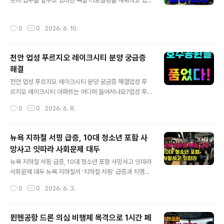
트에 입주를 앞두고 있다면 욕실 리모델링을 계획하고 있
거리 미사일로 타격했다고 이란 매체가 전했습니다. 아울
다면 한 번쯤은 줄눈 시공을 해야 할까?라는 고민을 해보셨
러 쿠웨이트 알리 알살렘 미군기지에도 드론 공격을 가했
을 것입니다.사실 줄눈 시공은 화려한 인테리어처럼 눈에
다고 밝혔습니다. 미군 당국의 공식 확인과 쿠웨이트군 방
작성시간
0
0
2026. 6. 10.
띄지는 않지만, 적은 비용으로 집의 분위기와 관리 편의성
공 대응그러나 미국 국방부 등 미군 당국은 이번 IRGC의
을 크게 바꿔주는 대표적인 가성비 인테리어 중 하나로 꼽
공격 주장에 대해 아직 공식 ..
힙니다. 특히 천안 지역에서도 신축 아파트 입주가 꾸준히
천안 업성 푸르지오 레이크시티 분양 궁금증
이어지면서 줄눈 시공에 대한 관심이 높아지고 있습니다.
해결
그렇다면 줄눈 시공은 왜 하는 것이 좋고, 가격은 어느 정도
글 내용
이며, 실제로 어떤 차이가 있을까요? 먼저 줄눈이란 타일과
천안 업성 푸르지오 레이크시티 분양 궁금증 해결업성 푸
타일 사이를 메우고 있는 시멘트 성분의 틈새를 말합니다.
르지오 레이크시티 아파트는 어디에 들어서나요?업성 푸
기본 줄눈은 시간이 지나면서 습기와 오염물질이 스며들어
르지오 레이크시티 아파트는 천안시 서북구 업성동 3구역
작성시간
0
0
2026. 6. 8.
변색되기 쉽고, 욕실의 경우 곰팡이나..
A1BL 부지에 조성되는 대규모 아파트 단지입니다. 성성호
수공원 인근에 자리해 남향으로 레이크뷰 조망을 누릴 수
있는 입지가 큰 장점입니다. 단지는 지하 2층~지상 39층,
뉴욕 지하철 서핑 급증, 10대 청소년 포함 사
11개 동 총 1,460세대로 조성됩니다. 천안 서북구 내에서
망사고 잇따라 사회문제 대두
도 규모가 큰 브랜드 아파트 단지로 주목받고 있습니다.단
글 내용
지 환경과 커뮤니티 시설은 어떻게 구성되나요?업성 푸르
뉴욕 지하철 서핑 급증, 10대 청소년 포함 사망사고 잇따라
지오 단지는 전면부 약 38.1%의 공간이 배치돼 6층 이상
사회문제 대두 뉴욕 지하철서 ‘지하철 서핑’ 급증과 치명적
에서는 호수 조망 가치가 뛰어납니다. 주차대수는 2,068
결과1일(현지시간) 미국 뉴욕포스트는 최근 2년 새 뉴욕
작성시간
0
0
2026. 6. 3.
대로 가구당 1.41대가 할당되어 주차 여유 공간이 넉넉합
지하철에서 ‘지하철 서핑’ 행위가 급격히 늘어나면서 사고
니다. 커뮤니티 시설 역시 품격 있..
가 두 배 이상 증가했다고 보도했습니다.미국 광역교통공
사(MTA)가 집계한 바에 따르면, 2024년과 2025년에
뮌헨공항 드론 의심 비행체 목격으로 1시간 폐
지하철 서핑 도중 사망한 이는 각각 7명과 5명으로 나타나