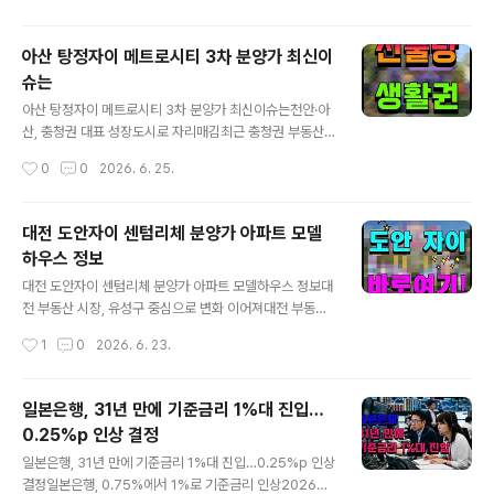
다. 국내 최대 규모의 반도체 생산기지가 자리하고 있는 만
충남에서 가장 많은 인구를 보유한 도시이며, 30..
큼 지속적인 일자리 창출과 인구 유입이 이어지고 있급니
아산 탕정자이 메트로시티 3차 분양가 최신이
다. 실제로 평택시는 최근 수년간 청년층과 경제활동 인구
슈는
유입이 꾸준한 도시로 꼽히고 있습니다. 산업이 성장하면
글 내용
일자리가 늘어납니다. 일자리가 늘어나면 주거 수요도 함
아산 탕정자이 메트로시티 3차 분양가 최신이슈는천안·아
께 증가합니다. 이러한 선순환 구조 속에서 신규 공급되는
산, 충청권 대표 성장도시로 자리매김최근 충청권 부동산
브랜드 아파트에 대한 관심도 자연스럽게 높아지고 있습니
시장에서 가장 주목받는 지역을 꼽으라면 천안과 아산을
작성시간
0
0
2026. 6. 25.
다. 이 가운데 평택 고덕국제신도시 A-63블록에 공..
빼놓기 어렵습니다. 실제로 천안·아산은 수도권 접근성과
풍부한 일자리, 우수한 교육환경을 동시에 갖춘 지역으로
평가받고 있습니다. 특히 삼성디스플레이와 삼성SDI, 삼성
대전 도안자이 센텀리체 분양가 아파트 모델
나노시티 온양캠퍼스 등 국내 대표 첨단산업 시설이 밀집
하우스 정보
해 있어 지속적인 인구 유입이 이어지고 있습니다.부동산
글 내용
업계에서는 천안·아산권의 30~40대 인구 유입이 전국 평
대전 도안자이 센텀리체 분양가 아파트 모델하우스 정보대
균을 웃도는 수준을 유지하고 있다고 분석하고 있습니다.
전 부동산 시장, 유성구 중심으로 변화 이어져대전 부동산
젊은 실수요층이 꾸준히 유입된다는 것은 주택시장에서도
시장의 중심축이 점차 유성구로 이동하고 있습니다. 실제
작성시간
1
0
2026. 6. 23.
긍정적인 신호로 평가됩니다. 이러한 가운데 GS건설이 공
로 유성구는 대전 5개 자치구 가운데 가장 많은 인구가 거
급하는 아산 탕정자이 메트로시티 3차가 실수요자들..
주하는 지역입니다. 도안신도시와 원신흥동, 상대동, 봉명
동을 중심으로 신규 인구 유입이 이어지고 있으며, 연구개
일본은행, 31년 만에 기준금리 1%대 진입…
발특구와 첨단산업 배후 수요까지 더해지면서 주거 선호도
0.25%p 인상 결정
가 꾸준히 높아지고 있습니다. 특히 최근에는 대전도시철
글 내용
도 2호선 트램 사업과 나노·반도체 국가산업단지 조성, 우
일본은행, 31년 만에 기준금리 1%대 진입…0.25%p 인상
주항공 및 바이오산업 육성 정책 등이 맞물리면서 대전의
결정일본은행, 0.75%에서 1%로 기준금리 인상2026년