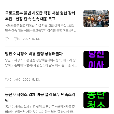
채 발행은 회사가 장기..
르면 2025년 1·2월 소비자물가지수(CPI)는 전년 동기 대
비 2.4% 상승했지만, 전쟁 개시 이후인 3월에는 3.3%로
국토교통부 불법 하도급 직접 처분 권한 강화
급등했습니다. 4월 CPI는 3.7% 상승했을 것으로 시장은
추진…현장 단속 신속 대응 목표
예상하고 있어, 물가 상승 압력이 더욱 심화되는 모습입니
글 내용
다. 급등한 유가와 디젤 가격, 물류비 인상 영향미 브라운대
국토교통부 불법 하도급 직접 처분 권한 강화 추진…현장
기후대책연구소에 따르면 2025년 4월 11일 미국 전국 평
단속 신속 대응 목표국토교통부가 심각한 불법 하도급에
균 휘발유 가격은 갤런당 4.52달러(약 6,720원)로, 전쟁
대해 이르면 이달부터 직접 행정처분을 내릴 수 있도록 하
작성시간
0
0
2026. 5. 13.
직전인 2월 28일 당시 2.982달러 대비 약 52%..
는 건설산업기본법 시행령 개정을 추진합니다. 그간 지방
자치단체가 주로 담당하던 처분 권한 중 일부를 국토부 장
관에게도 부여해 현장 단속과 처분까지의 시간을 크게 단
당진 이사청소 비용 일정 상담해볼까
축하고, 불법 하도급 문제에 보다 신속하고 강력하게 대응
글 내용
당진 이사청소 비용 일정 상담해볼까이사청소, 왜 미리 상
한다는 취지입니다. 이번 시행령 개정안에 따르면 국토부
담하고 준비해야 할까?사실 청소야 말로 이사 준비 중 가장
장관은 불법 하도급 행위의 중대성이나 시급성에 따라 직
노곤하고 시간 많이 드는 작업이잖아요. 직접 하려면 하루
접 영업정지, 과징금 부과 등 행정처분을 신속히 결정할 수
가 모자라고, 대충 하면 입주 후 불편함이 계속 남아요. 그
있게 됩니다. 실제 단속 업무를 수행하는 지방국토관리청
작성시간
0
0
2026. 5. 13.
래서 당진 이사청소 업체에 미리 전화해 비용과 일정을 상
장에게는 처분 권한이 위임되며, 불법 하도급을 자진 신고
담하는 게 정말 중요합니다. 업체마다 가격도 다르고, 청소
할 경우 행정처분 수준을 최대 절반까지 감면할 수 ..
범위도 조금씩 달라서 꼼꼼히 따져보고 예약해야 스트레스
동탄 이사청소 업체 비용 실력 모두 만족스러
가 덜하더라고요. 당진 이사청소 비용 , 어떤 기준으로 책정
워
될까?평균 비용은 집 크기, 청소 강도, 요청 항목에 따라 다
글 내용
릅니다. 그래서 같은 면적이어도 원룸같은 다세대, 다가구
동탄 이사청소 업체 비용 실력 모두 만족스러워이사를 준
주택과 아파트, 빌라 등은 가격이 모두 상이해요. 또한 오염
비하는 분들께서 가장 많이 고민하는 부분 중 하나가 바로