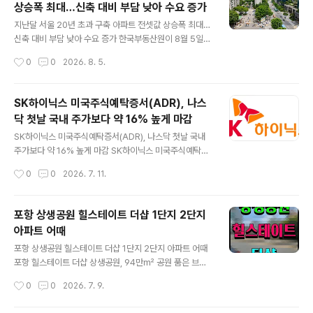
상승폭 최대…신축 대비 부담 낮아 수요 증가
은 1기 신도시 중 노후 계획도시 선도지구로, 지난해 12월
글 내용
특별정비구역으로 지정되면서 재건축 사업에 탄력을 받았
지난달 서울 20년 초과 구축 아파트 전셋값 상승폭 최대…
습니다. 지난해 6월 구성된 주민대표회의와 협력 체계를
신축 대비 부담 낮아 수요 증가 한국부동산원이 8월 5일
마련한 LH는 올해 하반기 시공사 선정 절차를 진행할 계획
발표한 월간 연령별 아파트 전세가격지수에 따르면... 202
작성시간
0
0
2026. 8. 5.
입니다. 특히 이번 사업은 「노후계획도시 정비 및 지원에 관
6년 7월 서울에서 준공 20년을 초과한 구축 아파트의 전
한 특별법」에 의거해 용..
셋값 상승률이 전월 대비 1.45% 오르며 가장 큰 상승폭을
기록한 것으로 나타났습니다. 이에 비해 5년 이하의 신축
SK하이닉스 미국주식예탁증서(ADR), 나스
아파트 전셋값은 1.03%, 5년 초과~10년 이하 준신축은 1.
닥 첫날 국내 주가보다 약 16% 높게 마감
24%, 10년 초과~15년 이하는 1.33%, 15년 초과~20년
글 내용
이하 아파트는 1.21% 각각 상승해 전반적으로 신축 및 준
SK하이닉스 미국주식예탁증서(ADR), 나스닥 첫날 국내
신축 아파트 전셋값이 크게 오름에 따라 전세 수요가 상대
주가보다 약 16% 높게 마감 SK하이닉스 미국주식예탁증
적으로 보증금 부담이 덜한 구축 아파트로 이동하는 경향
서(ADR)가 10일(현지시간) 나스닥 시장 데뷔 첫날 공모가
작성시간
0
0
2026. 7. 11.
을 보여주고 있습니다. 특히 구축 아파트 전셋값 상승세는
대비 13.08% 오른 168.49달러에 마감하며 국내 본주보
올해 ..
다 약 16% 높은 가격에 거래를 마쳤습니다. 이번 가격 차
이는 미국 현지 투자자들의 높은 수요와 두 시장 간 거래 시
포항 상생공원 힐스테이트 더샵 1단지 2단지
간 차이, 예탁증서 구조적 전환 절차 등이 복합적으로 작용
아파트 어때
한 결과로 해석됩니다. 미국 증권 시장에서 거래되는 SK하
글 내용
이닉스 ADR 1주는 국내 보통주 0.1주에 해당합니다. 환율
포항 상생공원 힐스테이트 더샵 1단지 2단지 아파트 어때
(10일 원·달러 1499.15원)을 적용해 ADR 종가를 국내 본
포항 힐스테이트 더샵 상생공원, 94만㎡ 공원 품은 브랜
주 1주 가격으로 환산하면 약 252만6000원으로, 같은 날
드 대단지…포항 미래가치와 주거 프리미엄을 동시에 잡는
작성시간
0
0
2026. 7. 9.
국내 유가증권시장에서 SK하이닉스 보통주가 218만원
다최근 부동산 시장에서는 단순히 브랜드나 분양가만으로
에..
아파트를 선택하는 시대가 지나고 있습니다. 교통과 교육,