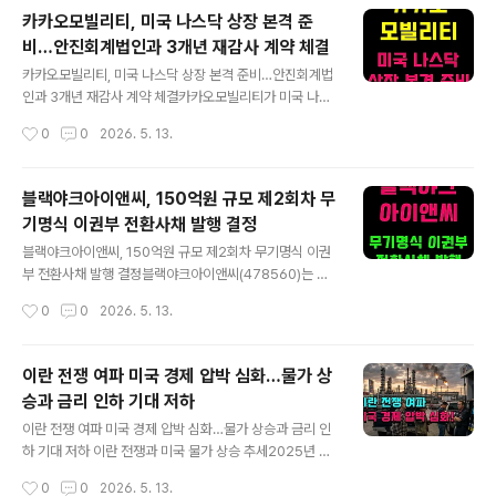
통점이 하나 있습니다.대부분의 시계가 비슷한 시간을 가
카카오모빌리티, 미국 나스닥 상장 본격 준
리키고 있다는 점입니다. 정확히 말하면 많은 광고 사진 속
비…안진회계법인과 3개년 재감사 계약 체결
시계가 10시 10분에서 약간 더 지나 10시 10분 35초 전
글 내용
후를 가리키고 있는 경우가 많습니다.처음 보면 그냥 우연
카카오모빌리티, 미국 나스닥 상장 본격 준비…안진회계법
처럼 느껴지지만 사실 이건 시계 업계에서 꽤 오래된 일종
인과 3개년 재감사 계약 체결카카오모빌리티가 미국 나스
의 관례 같은 것입니다. 왜 하필 10시 10분일까요? 이유는
닥 상장을 본격 추진하고 있는 것으로 확인됐습니다. 업계
작성시간
0
0
2026. 5. 13.
생각보다 단순합니다. 이 시간에 맞춰 놓으면 시계 바늘이
에 따르면, 카카오모빌리티는 최근 미국 증시 상장을 염두
V 모양으로 벌어..
에 두고 2023년부터 2025년까지 3개년에 걸친 재감사
를 진행 중이며, 이 감사는 안진회계법인이 담당하고 있습
블랙야크아이앤씨, 150억원 규모 제2회차 무
니다. 그간 카카오모빌리티는 미국 나스닥 상장설과 관련
기명식 이권부 전환사채 발행 결정
해 공식적으로는 사실 무근이라는 입장을 유지해 왔으나,
글 내용
지난 4월 중순 외부감사를 위한 계약 체결 사실이 알려지
블랙야크아이앤씨, 150억원 규모 제2회차 무기명식 이권
면서 상장 준비 가능성에 무게가 실렸습니다. 내부 공지에
부 전환사채 발행 결정블랙야크아이앤씨(478560)는 운
따르면 임직원들은 현재 해당 기업의 주식 보유 여부나 이
영자금 조달을 위해 150억원 규모의 제2회차 무기명식 이
작성시간
0
0
2026. 5. 13.
해관계 신고 의무가 안내된 상태입니다. 이번 상장 추진은
권부 무보증 사모 전환사채(CB)를 발행하기로 결정했다고
투자금 회수를 위한 전략적 움직임으로 평가됩니다..
5월 13일 공시했습니다. 이번 전환사채의 표면이자율은
0%이며, 만기이자율은 3%로 설정돼 2029년 5월 21일
이란 전쟁 여파 미국 경제 압박 심화…물가 상
에 만기가 도래합니다. 전환가액은 주당 3,397원으로, 전
승과 금리 인하 기대 저하
환이 이루어질 경우 총 441만6660주에 달하는 보통주가
글 내용
새롭게 발행됩니다. 이는 현재 발행주식총수 대비 약 14.6
이란 전쟁 여파 미국 경제 압박 심화…물가 상승과 금리 인
2%에 해당하는 규모입니다. 전환청구 기간은 2027년 5
하 기대 저하 이란 전쟁과 미국 물가 상승 추세2025년 초
월 21일부터 2029년 4월 21일까지로, 이 기간 내 투자자
이란과 미국 간 전쟁이 장기화되면서 미국 경제에 상당한
작성시간
0
0
2026. 5. 13.
는 전환사채를 보통주로 전환할 수 있습니다.이번 전환사
부담이 가중되고 있습니다. 미 노동통계국(BLS) 자료에 따