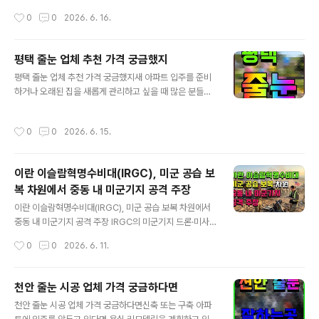
미래 성장 가능성에 대한 기대감도 커지고 있습니다. 이러
6월 16일(현지시간), 일본은행(BOJ)은 이틀간의 금융정
작성시간
0
0
2026. 6. 16.
한 가운데 GS건설이 공급하는 대전 도안자이 센텀리체 아
책결정회의를 마치고 기준금리를 현재 0.75%에서 1.0
파트가 관심을 받고 있습니다. 도안신도시 2단계 ..
0%로 0.25%포인트 인상하기로 결정했습니다.이는 199
5년 9월 이후 31년 만에 처음으로 기준금리가 1%대를 기
평택 줄눈 업체 추천 가격 궁금했지
록하는 역사적인 조치입니다. 금리 인상 결정 배경과 최근
글 내용
평택 줄눈 업체 추천 가격 궁금했지새 아파트 입주를 준비
정책 흐름BOJ는 지난해 3월 17년 만에 마이너스 금리 정
하거나 오래된 집을 새롭게 관리하고 싶을 때 많은 분들이
책을 종료하며, 7월 기준금리를 0∼0.1%대에서 0.25%
고민하는 시공 중 하나가 바로 줄눈 시공입니다. 생각보다
대로 올렸고, 이어 올해 1월에는 0.5%대, 12월에는 0.7
적은 비용으로 집의 분위기를 크게 바꿀 수 있고, 청소와 관
5%대로 인상한 바 있습니다. 이후 4차례 금융정책결정회
작성시간
0
0
2026. 6. 15.
리까지 편해지기 때문에 최근 평택 지역에서도 꾸준히 관
의에서는 기준금리를 동결하며 시장 상황을 관망했습니다.
심이 높아지고 있습니다.특히 평택은 최근 몇 년 동안 전국
우에다 가즈오..
에서도 손꼽히는 성장 도시로 평가받고 있습니다. 삼성전
이란 이슬람혁명수비대(IRGC), 미군 공습 보
자 평택캠퍼스를 중심으로 인구가 꾸준히 유입되고 있으
복 차원에서 중동 내 미군기지 공격 주장
며, 고덕국제신도시와 브레인시티 개발, 평택항 확장 등 다
글 내용
양한 개발 호재가 이어지고 있습니다. 자연스럽게 신규 아
이란 이슬람혁명수비대(IRGC), 미군 공습 보복 차원에서
파트 입주 물량도 많아지면서 줄눈 시공에 대한 문의 역시
중동 내 미군기지 공격 주장 IRGC의 미군기지 드론·미사
증가하는 추세입니다. 줄눈 시공, 왜 하는 걸까요?줄눈은
일 공격 주장10일(현지시간), 이란 이슬람혁명수비대(IRG
작성시간
0
0
2026. 6. 11.
타일과 타일 사이를 메우는 부분입니다.기..
C)는 미군의 이란 남부 지역 공습에 대한 보복으로 바레인
에 이어 요르단과 쿠웨이트 내 미군기지 또한 공격했다고
발표했습니다.IRGC는 바레인 주둔 미 해군 제5함대를 드
천안 줄눈 시공 업체 가격 궁금하다면
론으로 공격한 데 이어, 요르단 알아즈라크 미군기지 내 F-
글 내용
천안 줄눈 시공 업체 가격 궁금하다면신축 또는 구축 아파
35 전투기 격납고와 지휘통제센터 등 4개 주요 표적을 장