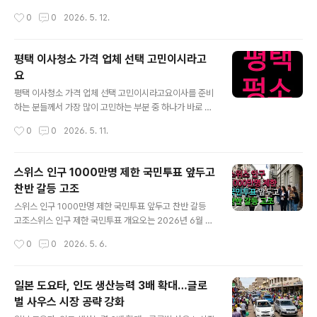
이 심하거나 손이 많이 가는 구역이 있다면 비용이 조금 더
‘이사청소’입니다. 주거 환경이 다양해진 도시에서는 청소
작성시간
0
0
2026. 5. 12.
증가할 수 있으니, ..
의 중요성과 업체 선택에 대한 고민이 더욱 커질 수밖에 없
는데요. 이 글에서는 이사청소의 중요성, 청소 특성, 그리고
왜 이사 전에 미리 준비하는 게 좋은지에 대해 자연스럽게
평택 이사청소 가격 업체 선택 고민이시라고
풀어 설명드리겠습니다.왜 이사청소가 중요할까요?이사청
요
소는 단순히 눈에 보이는 먼지를 닦는 것이 아닙니다. 이전
글 내용
입주자가 남긴 생활 찌꺼기, 건축 후 남은 미세먼지, 곰팡
평택 이사청소 가격 업체 선택 고민이시라고요이사를 준비
이, 각종 오염물 등을 철저히 제거하는 작업이죠. 날씨 영향
하는 분들께서 가장 많이 고민하는 부분 중 하나가 바로 이
으로 실내 곳곳에 습기, 먼지가 쌓이기 쉬워, 직접 청소하기
사청소입니다. 특히, 평택처럼 인구가 많고 주거 환경이 다
작성시간
0
0
2026. 5. 11.
에는 시간이 많이 걸리고 힘든 일이 됩니다. 여기에 전문가
양해진 도시에서는 청소의 중요성과 업체 선택에 대한 고
용 청소 장비와 친환경 세제..
민이 더욱 커질 수밖에 없습니다.왜 이사청소가 중요할까
요?이사청소는 단순히 눈에 보이는 먼지를 닦는 것이 아닙
스위스 인구 1000만명 제한 국민투표 앞두고
니다. 이전 입주자가 남긴 생활 찌꺼기, 건축 후 남은 미세
찬반 갈등 고조
먼지, 곰팡이, 각종 오염물 등을 철저히 제거하는 작업이죠.
글 내용
평택 같은 대도시는 날씨 영향으로 실내 곳곳에 습기, 먼지
스위스 인구 1000만명 제한 국민투표 앞두고 찬반 갈등
가 쌓이기 쉬워, 직접 청소하기에는 시간이 많이 걸리고 힘
고조스위스 인구 제한 국민투표 개요오는 2026년 6월 14
든 일이 됩니다. 여기에 전문가용 청소 장비와 친환경 세제
일, 스위스에서 인구를 1000만명으로 제한하는 국민투표
작성시간
0
0
2026. 5. 6.
를 사용하면 깨끗하게 오염원을 제거할 수 있어, 입주 후 가
가 예정되어 있어 국민적 관심이 집중되고 있습니다. 이는
족 건강까지 고려한 환경을 만들..
스위스 우파 성향 국민당이 주도한 ‘1000만 이니셔티
브’로, 현 인구가 900만 명을 넘어섰고, 주민 중 약 30%
일본 도요타, 인도 생산능력 3배 확대…글로
가 외국인임을 고려하면 사회·경제적으로 중대한 변화를
벌 사우스 시장 공략 강화
예고하는 사안입니다. 이번 투표는 각계각층의 뜨거운 논
글 내용