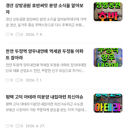
생활 인프라는 물론 쾌적한 자연환경과 미래 도시 개발 가
경산 상방공원 호반써밋 분양 소식을 알아보
능성까지 함께 고려하는 수요가 크게 늘어나고 있습니다.
자
특히 대규모 공원과 함께 조성되는 민간공원 특례사업 아
글 내용
파트는 공급 자체가 많지 않아 희소성이 높은 상품으로 평
경산 상방공원 호반써밋 분양 소식을 알아보자대구와 가까
가받고 있습니다. 이러한 가운데 경상북도 포항시 남구 대
운 경산, 실거주 중심 주택시장으로 다시 주목최근 부동산
잠동 일원에서 공급되는 포항 힐스테이트 더샵 상생공원이
시장은 높은 금리와 분양가 상승으로 실수요자의 부담이
작성시간
0
0
2026. 7. 9.
실수요자와 투자자 모두의 관심을 받고 있습니다. 현대엔
커졌습니다. 이 때문에 단순히 브랜드나 입지만이 아니라
지니어링과 포스코이앤씨라는 국내 대표 건설사가 공동 ..
초기 자금 부담과 향후 가치까지 함께 고려하는 분위기가
뚜렷해지고 있습니다. 이러한 가운데 경상북도 경산시 상
천안 두정역 양우내안애 역세권 두정동 아파
방동 일원에 공급 중인 경산 상방공원 호반써밋이 대구 생
트 잡아라
활권을 누릴 수 있는 입지와 합리적인 계약 조건을 앞세워
글 내용
관심을 모으고 있습니다.경산은 사실상 대구와 하나의 생
천안 두정역 양우내안애 역세권 두정동 아파트 잡아라대한
활권으로 평가받습니다. 대구 도심과 차량 이동이 편리하
민국 대표 산업도시 천안, 꾸준한 인구 유입으로 주거시장
고 대구도시철도 연장 사업과 광역교통망 개선이 추진되면
도 활기 충남 천안시는 수도권과 가장 가까운 충청권 핵심
작성시간
0
0
2026. 7. 1.
서 접근성은 더욱 높아질 전망입니다. 대구보다 상대적으
도시 가운데 하나입니다. 오랜 기간 제조업과 첨단산업이
로 낮은 주거 비용을 유지하면서도 생활 편의는 함께 누릴..
함께 성장하며 충청권 경제를 이끌어 왔습니다.최근에는
반도체와 디스플레이, 미래 모빌리티 산업이 확대되면서
평택 고덕 아테라 미분양 내집마련 최신이슈
기업 투자도 꾸준히 이어지고 있습니다. 삼성SDI 천안사업
글 내용
평택 고덕 아테라 미분양 내집마련 최신이슈최근 수도권
장과 삼성디스플레이 아산캠퍼스, 현대모비스, 다수의 산
부동산 시장에서 가장 꾸준하게 관심을 받는 지역 가운데
업단지가 천안·아산 생활권에 밀집해 있습니다. 천안 제2·
하나가 경기도 평택입니다. 특히 평택 고덕신도시는 삼성
3·4일반산업단지와 천안5산업단지, 북부BIT산업단지 등
전자 평택캠퍼스를 중심으로 대규모 산업과 주거, 교통 인
도 지역 경제를 뒷받침하고 있습니다.양질의 일자리가 늘
작성시간
0
0
2026. 6. 27.
프라가 함께 성장하는 대표적인 신도시로 평가받고 있습니
어나면서 젊은 층 유입도 지속되고 있습니다. 실제 천안은