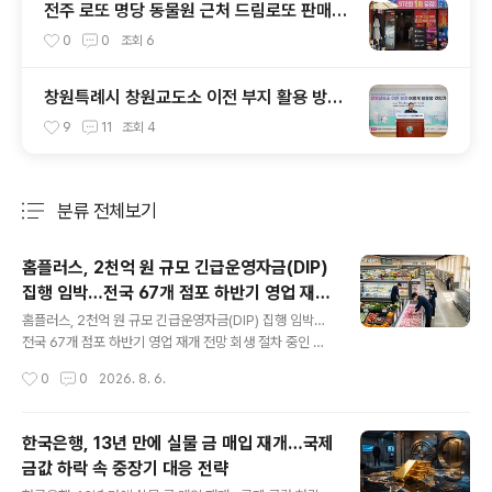
전주 로또 명당 동물원 근처 드림로또 판매점
1등 이번주는 나야나
0
0
조회
6
창원특례시 창원교도소 이전 부지 활용 방안
모색
9
11
조회
4
분류 전체보기
주요 글 목록
홈플러스, 2천억 원 규모 긴급운영자금(DIP)
집행 임박…전국 67개 점포 하반기 영업 재개
글 내용
전망
홈플러스, 2천억 원 규모 긴급운영자금(DIP) 집행 임박…
전국 67개 점포 하반기 영업 재개 전망 회생 절차 중인 홈
플러스가 최대 2천억 원 규모의 긴급운영자금(DIP) 금융
작성시간
0
0
2026. 8. 6.
을 이르면 8월 5일, 늦어도 6일 집행할 계획으로 알려지면
서 전국 67개 점포의 영업 재개가 조만간 현실화될 전망입
니다. 메리츠금융그룹은 지난달 16일 메리츠증권, 메리츠
한국은행, 13년 만에 실물 금 매입 재개…국제
캐피탈, 메리츠화재 3사 합동으로 홈플러스 DIP 금융 지원
금값 하락 속 중장기 대응 전략
을 승인한 이후 약 3주 만에 자금 집행을 앞두고 있으며, 이
글 내용