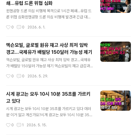
쇄…유럽 드론 위협 심화
잇따른 희생자를 냈습니다. ‘지하철 서핑’은 지하철 객차 외
글 내용
부에 올라타 이동하는 위험한 행위로, 시각적 자극과 스릴
뮌헨공항 드론 의심 비행체 목격으로 1시간 폐쇄…유럽 드
을 추구하는 젊은 층 사이에서 SNS를 통해 확산되고 있습
론 위협 심화뮌헨공항 드론 의심 비행체 발견과 긴급 대응
니다. 위험성에도 확산되는 SNS 영향과 현실지하철 서핑
30일(현지시간) 오전 9시경, 독일 뮌헨공항 상공에서 드론
작성시간
0
0
2026. 6. 1.
은 그 위험성으로 인해 많은 비판을 받지만, SNS 플랫폼에
으로 추정되는 비행물체가 목격돼 항공기 조종사 2명이 보
서는 오히려 ‘짜릿함..
안당국에 신고했습니다.이에 따라 독일 보안당국은 즉시
활주로를 폐쇄하고 헬기를 투입해 상황을 확인하는 등 긴
엑슨모빌, 글로벌 원유 재고 사상 최저 임박
급 대응에 나섰습니다. 약 1시간 동안 공항은 폐쇄되었고,
경고…국제유가 배럴당 150달러 가능성 제기
그 기간 동안 착륙 예정이었던 10여 편의 항공기는 뉘른베
글 내용
르크 등 인근 공항으로 우회 운항했습니다. 실제 드론 비행
엑슨모빌, 글로벌 원유 재고 사상 최저 임박 경고…국제유
여부는 아직 미확인보안당국은 당시 드론으로 추정되는 정
가 배럴당 150달러 가능성 제기 엑슨모빌의 재고 급감과
체불명의 비행물체를 탐지했으나, 실제로 무인기가 정확히
유가 전망 경고미국 뉴욕에서 열린 번스타인 콘퍼런스에서
작성시간
0
0
2026. 5. 29.
출현했는지는 아직 확인되지 않은 상태입니다. 정밀한 조
엑슨모빌의 닐 채프먼 수석부사장은 전례 없는 수준의 원
사와 현장 검증이 진행 중이며, 추가 정보..
유 재고 급감에 가까워지고 있다고 경고했습니다.그는 2주
나 3주 내 글로벌 원유 재고가 사상 최저점에 이를 수 있다
시계 광고는 모두 10시 10분 35초를 가르키
며 이 시기에 국제유가가 급등할 것이라고 내다봤습니다.
고 있다
사상 최저 재고 도달 시 유가 상승 폭채프먼 부사장은 실물
글 내용
브렌트유 가격이 배럴당 150~160달러까지 오를 수 있다
시계 광고는 모두 10시 10분 35초를 가르키고 있다 여러
고 전망했습니다. 다만 가격 상승이 과도해지면 수요 위축
분 이거 알고 계신가요?시계 광고는 모두 10시 10분 35초
으로 다시 시장 균형이 형성될 것이라고 덧붙였습니다. 이
를 가르키고 있다고 합니다. 혹시 시계 광고를 유심히 본 적
작성시간
0
1
2026. 5. 15.
발언은 곧 다가올 재고 급감이 에너지 시장에 강력한 유가
있나요?백화점에 가서 시계를 진열해 놓은 쇼윈도를 보거
상승 압력을 줄 것임을 의미합니다...
나 인터넷 쇼핑몰에서 시계 사진을 자세히 보면 묘하게 공