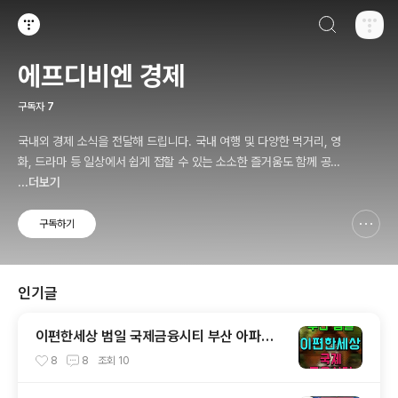
검색하기
티스토리
에프디비엔 경제
구독자
7
국내외 경제 소식을 전달해 드립니다. 국내 여행 및 다양한 먹거리, 영
화, 드라마 등 일상에서 쉽게 접할 수 있는 소소한 즐거움도 함께 공유
합니다.
...더보기
구독하기
신고하기 레이어
열기
인기글
이편한세상 범일 국제금융시티 부산 아파트
분양 소식
8
8
조회
10