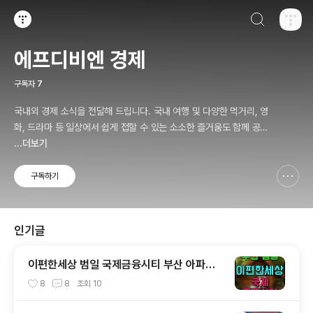
검색하기
티스토리
에프디비엔 경제
구독자
7
국내외 경제 소식을 전달해 드립니다. 국내 여행 및 다양한 먹거리, 영
화, 드라마 등 일상에서 쉽게 접할 수 있는 소소한 즐거움도 함께 공유
합니다.
...더보기
구독하기
신고하기 레이어
열기
인기글
이편한세상 범일 국제금융시티 부산 아파트
분양 소식
8
8
조회
10