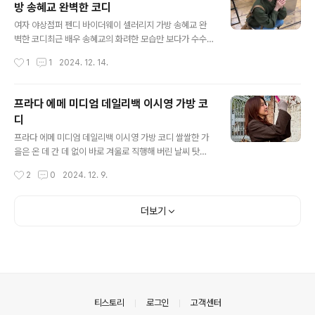
방 송혜교 완벽한 코디
난 인기에 바쁘 스케줄을 소화하며, 대중들에게 자주 인사
글 내용
를 하는 것 같은데요.지난번에는 고향이었던 부산에 등장
여자 야상점퍼 펜디 바이더웨이 셀러리지 가방 송혜교 완
하여, 엄청난 인파가 모였다고 하네요. 그가 가는 길은 모세
벽한 코디최근 배우 송혜교의 화려한 모습만 보다가 수수
의 기적처럼 사람이 양 갈래로 길을 튼다는 우스갯소리가
한 스타일의 코디를 보니까 청순함이 아직도 ^^ 살아 있는
작성시간
1
1
2024. 12. 14.
있을 정도인데요.연기력만큼이나 비주얼도 멋지고, 패션
듯하네요.오래전부터 봐왔던 배우여서 순풍산부인과, 가을
감각도 남다르기 때문에 더욱더 스포트라이트를..
동화, 올인 모든 모습이 생생한데요. 나이를 먹을수록 더욱
아름다워지는 배우 중 하나인 것 같아요.리즈 시설이 따로
프라다 에메 미디엄 데일리백 이시영 가방 코
없이 점점 시간이 지날수록 아름다워지는 배우 송혜교!! 수
디
수한 스타일의 송혜교, 운동화에 청바지 그리고 야상점퍼
글 내용
까지 일상룩 같아 보이지만 또 너무 간편하게만 보이지 않
프라다 에메 미디엄 데일리백 이시영 가방 코디 쌀쌀한 가
는 송혜교의 아우라... 개인 SNS에 올라온 송혜교의 사진
을은 온 데 간 데 없이 바로 겨울로 직행해 버린 날씨 탓에
에 착장 한 스타일에 대해 많은 분들이 관심을 가지고 계신
많은 분들이 좀처럼 당황을 하셨을 것 같아요.패션 역시도,
작성시간
2
0
2024. 12. 9.
데요.여자 야상점퍼 이 제품을 찾아보고 계셨다면 카키색
짧은 가을에 가장 아름다운 패션을 선보일 기회와 시기를
으로 봄과 가을 모두 잘 어울리는 제품으..
조금 더 빠르게 보내서 아쉬울 것 같다는 생각도 여러 번 했
고요. 그래도 또 우리는 적응의 동물 아니겠습니까? 조금더
더보기
떨어진 겨울의 패션을 하나 둘, 꺼내고 계실 텐데요. 오늘은
긍정의 아이콘이자, 개념녀라는 칭호가 붙은 배우 이시영
의 패션을 한번 살펴보겠습니다. 가을의 컬러라고 할 수 있
는 브라운 색상의 기본 컬러로 코디를 했는데요. 그레이 색
상의 크롭 니트 가디건과 블랙 컬러의 팬츠, 브라운 컬러의
자켓, 그리고 주목받고 있는 프라다 데일릭백 에메 미디엄
의안내
티스토리
로그인
고객센터
사이즈의 이시영 가..