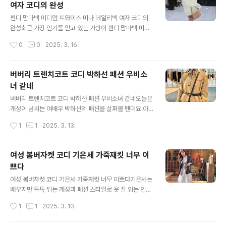
여자 코디의 완성
를 착용해 더욱 주목받고 있는데요. 고윤정이 착용한 제품
글 내용
은 샤넬 귀걸이로 2025 봄여름 프리 컬렉션에서 선보였던
펜디 맘마백 미디엄 트와이스 미나 데일리백 여자 코디의
제품으로 메탈 베이스에 램스킨 체인과 레진 샤넬 로고가
완성최근 가장 인기를 얻고 있는 가방이 펜디 맘마백 미디
어우러져 고급스러움을 더했다. 누리꾼들은 고급 슈트의
엄 사이즈라고 하는데요. 트와이스 미나의 손에 들려있는
작성시간
0
0
2025. 3. 16.
단추의 느낌이 난다고 이야기를 하는 사람도 있는데... 일부
모습이 너무도 잘 어울린다며, 많은 사람들이 꾸준히 찾아
에서는 패알못이라며 핀잔을 주기도 한다라는..
보고 있는데요. 이제 따사로운 봄이 다가왔지만 트와이스
미나는 겨울에 차가운 느낌의 배경에서 찍은 느낌이라 무
버버리 트렌치코트 코디 박하선 패션 우비소
언가 조화가 잘 안 될 것 같지만... 상큼한 미소와 함께 손에
녀 같네
들고 있는 포즈는 사뭇 겨울잠에서 깬 미녀의 모습이랄
글 내용
까? 아무튼... 데일리백으로 어느 코디든 잘 어울린다는 펜
버버리 트렌치코트 코디 박하선 패션 우비소녀 같네오늘은
디 맘마백 미디엄 사이즈 가방 , 베이지 컬러에 끈이 조금
개성이 넘치는 여배우 박하선의 패션을 살펴볼 텐데요.아
길어서 손에 또는 어깨에 메고 다녀도 되기 때문에 코디와
침저녁으로 쌀쌀한 바람과 한낮의 따듯한 전형적인 봄날씨
작성시간
1
1
2025. 3. 13.
스타일링을 연출하기에 매우 좋은 아이템으로 평가를 받고
죠!조금 더 기온이 상승하기 전 보온효과 및 패션을 드러내
있다. 가격은 약 470만원대로 다..
기에는 말하지 않아도 트렌치코트밖에 없어라고 생각하시
는 분들이 많으실 텐데요. 무언가 데일리룩으로 입고 다니
여성 봄버자켓 코디 기은세 가죽재킷 너무 이
기에 딱 어울리는 박하선의 버버리 트렌치코트 코디 한번
쁘다
살펴보자고요. 박하선이 입고 나온 버버리 트렌치코트 코
글 내용
디 역시나 브랜드의 고유 컬러인 브라운톤의 허벅지까지
여성 봄버자켓 코디 기은세 가죽재킷 너무 이쁘다기은세는
내려오는 라인의 레인코트의 느낌인데요. 이 코트의 정확
배우지만 톡톡 튀는 개성과 패션 스타일로 옷 잘 입는 인플
한 명칭은 버버리 롱 코튼 트윌 카 코트입니다. 앞 라인은
루언서로 더 유명한데요. 이게 장점인지 단점인지는 몰라
작성시간
1
1
2025. 3. 10.
지퍼가 아닌 단추형이고, 잠그기보다는 살며시 개방하는
도 아름다운 외모와 개성이 어찌보면 배우라는 국한된 직
스타일로 많이 연출하는 아이템입니다. 출퇴근 오피스룩
업보다는 좀 더 범위를 넓혀 자신만의 개성과 패션 센스를