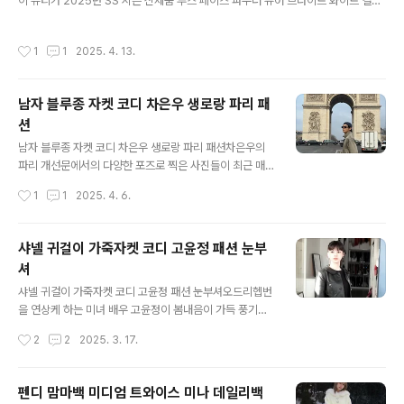
이 뷰티가 2025년 SS 시즌 신제품 루스 페이스 파우더 퓨어 브라이트 화이트 컬러
에 출연하면서 연기력을 인정받았답니다. 그리고 가장 최
를 출시했다. 파우더 명가 안나수이의 베스트 셀러인 루스 페이스 파우더의 세 번째
근에는 오징어게임2에서 짧지만 아주 강력한 임펙트를 심
라인업인 퓨어 브라이트 화이트 컬러는 투명한 루스 파우더로, 투명하고 맑은 메이크
어줬고요. 다시 ...^^ 스트라이프 럭비티셔츠와 함께 데님
작성시간
1
1
2025. 4. 13.
업 트렌드에 맞춰 출시됐다. 기존 안나수이 루스 페이스 파우더는 200 미스틱 라이
미니스커트와 흰색 스니커즈로 데일리룩을 완성시켰는데
트 퍼플과 300 이노센트 퓨어 핑크 2가지로, 피부 톤에 따라 컬러를 선택해 사용할
요. 너무 귀엽고, 상큼한 매력을 풀풀 풍기는 코디인 것..
수 있었다. 이번 신규 라인업인 퓨어 브라이트 화이트는 피부 톤과 관계없이 가벼운
남자 블루종 자켓 코디 차은우 생로랑 파리 패
유분 컨트롤이 필요한 모두에게 사랑받을 수 있는 아이템이다. 루스 페이스 파우더
션
퓨어 브라이트 화이트 컬러는 빛을 산란시켜 모공을 커버하..
글 내용
남자 블루종 자켓 코디 차은우 생로랑 파리 패션차은우의
파리 개선문에서의 다양한 포즈로 찍은 사진들이 최근 매
우 주목을 받고 있어요. 배경 때문에 그런것이 아니라 그냥
작성시간
1
1
2025. 4. 6.
차은우이기에 주목을 받는 게 아닐까 하는데요. 시원시원
한 피지컬에 얼굴천재로 알려진 이 가수 겸 배우는 진짜 옷
빨도 너무 잘 받는 것 같습니다. 거꾸로 뒤집어쓴 볼캡도 멋
샤넬 귀걸이 가죽자켓 코디 고윤정 패션 눈부
있고, 무언가 허술해 보이면서 빈틈같아 보이는 흰 티를 자
셔
켓 밖으로 빼서 입은 것과 검은색 팬츠와 나이키 운동화, 꾸
글 내용
안꾸의 느낌이면서도 무언가 빈틈이 보이지 않는 이유는
샤넬 귀걸이 가죽자켓 코디 고윤정 패션 눈부셔오드리헵번
무엇일까요? 그리고 언급을 안했지만 다들 알고 계시는 블
을 연상케 하는 미녀 배우 고윤정이 봄내음이 가득 풍기는
루종 자켓 이게 또 가장 핫이슈인데요. 남자 블루종 자켓 코
코디로 아름다움을 또 한 번 뽐냈다. 포니테일로 묶은 헤어
작성시간
2
2
2025. 3. 17.
디 멋있게 선보인 차은우가 입고 있는 옅은 카키색의 자켓
스타일에 가죽자켓, 옅은 청바지, 검은색 라운드 셔츠까지
은 바로 생로랑의 제품인데요. 가격..
마치 한 세트같이 너무도 잘 어울리는 코디로 스타일링했
다. 눈부신 미모를 뽐내며 인형처럼 서있는 고윤정은 세련
펜디 맘마백 미디엄 트와이스 미나 데일리백
되면서도 너무 과하지 않은 고급스러움이 묻어나는 귀걸이