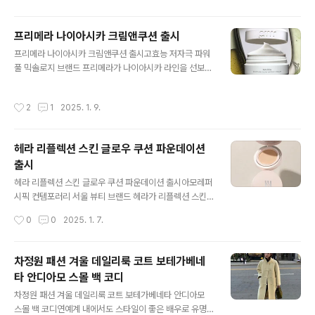
손에 들고 있는 랑방 토트백 매우 ..
을 받았죠! 무언가 어색하지 않고, 데일리룩으로 활용하기
좋은 그런 스타일의 아이템!!살짝 오버핏에 겉은 블랙컬러,
프리메라 나이아시카 크림앤쿠션 출시
안감은 브라운 컬러의 겨울 무스탕 재킷인데요. 이것이 더
글 내용
프리메라 나이아시카 크림앤쿠션 출시고효능 저자극 파워
주목을 받은 이유는 바로 가격 때문이랍니다.이썸스튜디오
풀 믹솔로지 브랜드 프리메라가 나이아시카 라인을 선보이
제품이고, 가격은 약 28만원대 할인 및 시즌 off로 가격은
며 크림과 쿠션을 출시한다. 나이아시카 라인은 피부 투명
더욱 다운되었다고 하는데요.남은 겨울과 다가올 겨울 유
도를 개선하는 나이아신아마이드와 피부 장벽을 진정시키
행을 타지 않는 스타일이라 관리만 잘하면 오랫동안 입을
작성시간
2
1
2025. 1. 9.
는 시카 B5 성분을 조합한 혁신적인 믹솔로지 제품으로,
수 있는 아이템이기 때문에 손에 넣으면 좋을 것 같은 데일
피부 속광 개선과 장벽 리페어 효과를 동시에 구현한다. 나
리룩 아이템으로 손색이 없을 것 ..
이아시카 수딩 글로우 워터리 크림은 식약처의 피부 장벽
헤라 리플렉션 스킨 글로우 쿠션 파운데이션
회복 기능성 심사를 완료했다. 바르는 즉시 손상 장벽을 8
출시
7% 회복시켜 주고, 사용 3일 만에 피부 속광까지 28% 개
글 내용
선된 것을 확인했다. 사용감 측면에서도 흡수가 느리고 겉
헤라 리플렉션 스킨 글로우 쿠션 파운데이션 출시아모레퍼
도는 더마 크림의 단점을 보완해, 자사 더마 크림 대비 1.4
시픽 컨템포러리 서울 뷰티 브랜드 헤라가 리플렉션 스킨
배 빠른 속보습을 구현하며 피부 특수 관리 후에도 사용이
글로우 쿠션 파운데이션(이하 스킨 글로우 쿠션)을 출시한
작성시간
0
0
2025. 1. 7.
가능한 저자극 크림이다. 나이아시카 워..
다. 이번 신제품은 럭셔리 페이스 메이크업 시장을 선도하
고 있는 헤라만의 노하우와 기술력을 담아 선보이는 새로
운 유형의 쿠션으로, 혁신적인 성분과 소재를 적용해 피부
차정원 패션 겨울 데일리룩 코트 보테가베네
속부터 투명하게 차올라 섬세하게 빛나는 피부로 연출해
타 안디아모 스몰 백 코디
준다. 아모레퍼시픽 최초로 선보이는 하이브리드 메쉬 형
글 내용
태로, 내용물이 담긴 담지체를 메쉬 망이 한 번 더 감싸는
차정원 패션 겨울 데일리룩 코트 보테가베네타 안디아모
구조의 이중 필터링 기술을 적용했다. 그 결과 단일 메쉬 쿠
스몰 백 코디연예계 내에서도 스타일이 좋은 배우로 유명