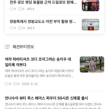
전주 로또 명당 동물원 근처 드림로또 판매점
1등 이번주는 나야나
0
0
조회
6
창원특례시 창원교도소 이전 부지 활용 방안
모색
9
11
조회
5
패션뷰티정보
분류 전체보기
주요 글 목록
여자 럭비티셔츠 코디 조이그라슨 송지우 데
일리룩 이쁘다
글 내용
여자 럭비티셔츠 코디 조이그라슨 송지우 데일리룩 이쁘다
오늘은 봄과 아주 잘어울리는 배우 송지아의 럭비티셔츠
코디 데일리룩을 한번 살펴볼게요. 보랏빛 컬러의 스트라
작성시간
0
0
2025. 4. 22.
이프 럭비티셔츠가 너무도 아름다워 보이는데요. 바람도
선선하고, 싱그러운 봄날 데이트룩으로 너무 좋을 것 같아
요. 배우 송지우는 아시겠지만 넷플릭스 더글로리에서 차
안나수이 뷰티 루스 페이스 파우더 SS시즌 신제품 출시
주영씨의 아역으로 등장했던 배우입니다. 그때부터 더욱
글 내용
안나수이 뷰티 루스 페이스 파우더 SS시즌 신제품 출시글로벌 뷰티 브랜드 안나수
주목을 받았고요. 그외 경이로운 소문, 늘봄가든, 보호자 등