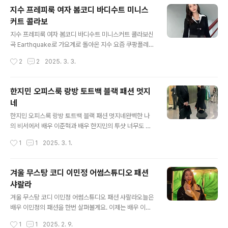
아..
알리는 방송인이 어찌 보면 기은세를 더 잘 설명하는 코멘
지수 프레피룩 여자 봄코디 바디수트 미니스
트 같습니다. 그렇기 때문에 항상 그녀의 SNS는 패션 전문
커트 콜라보
가는 물론이고, 여러 대중들에게 항상 주목을 받고 있는데
글 내용
요. 어느덧 다가온 봄날에 아침 저녁에 불어오는 쌀쌀한 바
지수 프레피룩 여자 봄코디 바디수트 미니스커트 콜라보신
람을 막아줄 코디를 찾는 분들에게 찰떡 아이템이 될 수 있
곡 Earthquake로 가요계로 돌아온 지수 요즘 쿠팡플레이
을 것 같아 소개를 해볼까 합니다. 봄날에 어울리는 여성 봄
뉴토피아에서 한창 열기에 물을 올리고 있는 가운데 양쪽
작성시간
2
2
2025. 3. 3.
버자켓 코디 꾸안꾸 스타일의 기은세 패션!!화이트 컬러에
으로 바쁜 일정을 소화하고 있는 거 같아요. 살랑살랑 봄바
하늘하늘 가볍게 느껴지는 원피스와..
람이 불어오는 요즘 연예계에도 패션의 지각변동이 빠르게
불어오는 가운데... 지수의 프레피룩이 주목을 받고 있는데
한지민 오피스룩 랑방 토트백 블랙 패션 멋지
요. 어두운 계열의 컬러오 휘감은 지수만의 매력을 한번 살
네
짝 엿볼텐데요. 가격대로 나쁘지 않아 일반인들 사이에서
글 내용
화재가 되고 있는 여자 봄코디 패션이랍니다. 화이트 컬러
한지민 오피스룩 랑방 토트백 블랙 패션 멋지네완벽한 나
의 카라와 소매, 그리고 블랙컬러의 셔츠는 단순한 셔츠가
의 비서에서 배우 이준혁과 배우 한지민의 투샷 너무도 잘
아닌 바디수트인데요. 오잉?이라고 머릿속이 하얗게 되시
어울리는데요.두 배우 모두 정말 좋아하는 배우인데요. 이
작성시간
1
1
2025. 3. 1.
는 분들도 계실 텐데요. 여러분이 생각하시는 어린 유아들
렇게 나란히 있으니까 무언가 그림이 너무 잘 어울리는 거
이 입는 그런 스타일의 바디수트 맞습니..
같아요. 오늘은 성큼 다가온 봄날을 맞이해 배우 한지민 오
피스룩을 한번 소개할까 하는데요. 올 블랙, 예전에는 일명
겨울 무스탕 코디 이민정 어썸스튜디오 패션
장례식룩이라고해서 살짝 기피하는 시절이 있었습니다.아
샤랄라
니 최근까지 그랬다고 할 수 있는데요. 최근 다시 올 블랙
글 내용
패션이 주목을 받으며, 전문직 종사자 그리고 사무업종이
겨울 무스탕 코디 이민정 어썸스튜디오 패션 샤랄라오늘은
집중된 서울 도심에서 많이 볼 수 있다고 하네요. 치마 정장
배우 이민정의 패션을 한번 살펴볼게요. 이제는 배우 이병
이 아닌 바지 정장? 의 느낌이라 무언가 더욱 섬세한 세련
헌의 배우자로 더욱 유명해진 배우라고 할 수도 있는데요.
작성시간
1
1
2025. 2. 9.
미가 넘쳐흘러 보이는데요. 한지민 오피스룩 그리고 한쪽
드라마 촬영 현장에서 입고 나온 겨울 무스탕 코디가 주목