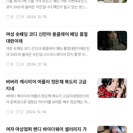
서더인 윤아는 행사 참여차 브랜드 제품을 모두 착용했는
디올 레이디백 스몰 가격 뉴진스 해린 가방 이쁘네뉴진스
데요. 옐로 브라운 컬러의 리본 모양에 시선이 주목이 되었
공식 SNS에 올라온 사진입니다.해린이 들고 있는 멋스럽
는데요. 이것 역시 발렌티노의 셔츠로 재킷 이너로 착용한
고 고급스러워 보이는 디올 레이디백 스몰 백 무언가 요정
작성시간
0
0
2024. 12. 15.
이 제품의 가격은 약 340만 원 대라고 합니다. 그리고 그
이 들고 있는 마법의 가방 같은 느낌이 드는데요. 누리꾼들
위에 별모양의 체크가 블랙 앤 화이트 패..
은 엘프 요정이 들고 있는 가방 같다는 표현을 사용하기도
한다는데요. 그만큼 해린의 미모와 아름다움을 극찬하고
여성 숏패딩 코디 신민아 몽클레어 패딩 품절
있다고 하네요.가방보다 더 주목을 받는 해린... 뭐 어쩌면
대란이래
당연한 것일 수도 있는데요. 무표정의 해린의 컨셉이 더욱
글 내용
신비하면서도 계속 응시를 하게 만드는 매력이 있는 거 같
여성 숏패딩 코디 신민아 몽클레어 패딩 품절대란이래신민
아요. 모두 디올 제품으로 화이트 블라우스와 트위드 원피
아 SNS에 올라온 사진입니다.에스콰이어 잡지 촬영 사진
스, 반짝반짝 빛나는 헤어밴드까지 연말연시 파티룩으로
으로 보이는데요. 사진이 공개된 이후 몽클레어 패딩이 아
작성시간
0
0
2024. 12. 14.
아주 제격이다라는 평가를 받고 있기도 해요.가방과 함께
주 품절대란이라고 하더라고요.비싼 가격임에도 불과하고,
이 두가지를 동시에 노린 것 같기도 한데..
너무도 이쁘다고 칭찬이 장난이 아니라고 하는데요. 모델
이 배우 신민아여서 더욱 그런 듯합니다. 너무도 사랑스러
버버리 캐시미어 머플러 정은채 목도리 고급
운 신민아의 매력을 더욱 돋보이게 만든 패딩이 아닐까 하
지네
는데요.겨울철 롱패딩만큼이나 여성 숏패딩 코디 역시 주
글 내용
목을 받고 있는 만큼 매우 관심도가 높은 제품이라고 하네
버버리 캐시미어 머플러 정은채 목도리 고급지네정년이에
요. 첫 번째와 두 번째 신민아가 착용한 여성 숏패딩 코디
서 문옥경으로 엄청난 커리어를 보여준 배우 정은채는 최
착용 제품은 트위드 소재인 시티널 재킷입니다. 가격은 한
근 상당히 주목받는 배우가 되었다. 전부터 연기력 좋기로
작성시간
2
2
2024. 12. 14.
화 약 480만 원 내외로 클래식한 스타일로 다양한 코디에
유명한 배우였지만 최근 방영한 드라마에서 연달이 큰 인
정말 잘 어울리는 제품으로 보입니다. 세 번째..
기를 끌면서 더욱 주목받는 배우가 되었는데요. 여자가 보
기에도 이쁘다! 아름답다! 보다는 멋지다는 표현이 먼저 나
여자 야상점퍼 펜디 바이더웨이 셀러리지 가
온다는 그 배우 정은채!! 멋짐 그 자체인 정은채 배우, 엄청