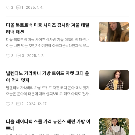
션의 단점이었던 어려운 양 조절과 내용물 뭉침을 모두 개
한 차정원의 겨울 데일리룩 코트 한번 살펴볼게요.거기에
작성시간
2
1
2025. 1. 4.
선했으며, 별도의 양 조절 없이도 얇고 고르게 피부에 밀착
함께 코디한 가방과 슈즈까지 너무도 럭셔리하면서도 무언
되는 것이 특징이다. 또한 쿠션 제품에 사용..
가 너무 과한 느낌도 없고, 균형 있게 조화를 이룬 이런 패
션, 역시 차정원이 아니면 힘들 것 같은데요. 겨울철 스타일
디올 북토트백 미듐 사이즈 김사랑 겨울 데일
도 멋있으면서 따듯한 보안까지 더해준 코트 패션 차정원
리백 패션
이 입고 나온 제품은 코버낫 제품의 옐로 브라운 컬러의 롱
글 내용
코트입니다.가격은 약 38만 원으로 상당히 효율적인 측면
디올 북토트백 미듐 사이즈 김사랑 겨울 데일리백 패션나
이 있는데요. 그 안에 블랙 컬러의 니트 가디건과 옅은 카키
이는 나만 먹는 것인가? 여전히 아름다운 s라인과 방부제
계열의 컬러 코듀로이 팬츠, 일명 골댄바지를 입었습니
미모와 피부를 자랑하는 배우 김사랑의 겨울 코트 패션을
작성시간
3
3
2025. 1. 2.
다. 손에도 들고, 크로스로도 착용한 차정원 가방은 보테가
한번 살펴보려고 하는데요. 카멜 색상의 허벅지까지 감싸
베네타 안디아모 스몰 백으로 보테가 특유..
는 롱코트, 어그부츠에 청바지, 그레이 컬러의 목폴라까지
따듯함과 겨울이라는 계절을 잘 표현한 소소한 김사랑의
발렌티노 가라바니 가방 트위드 자켓 코디 윤
패션이 너무도 찰떡이네요. 김사랑이 입고 나온 롱코트는
아 역시 멋져
자라 제품으로 가격은 40만 원대라 일반인들도 구입하기
글 내용
에 나쁘지 않은 가격대입니다. 하지만 겨울철 데일리백이
발렌티노 가라바리 가낭 트위드 자켓 코디 윤아 역시 멋져
라 불리며 주목을 받은 김사랑 가방! 디올 북토트백 미듐 사
오늘은 윤아의 패션에 대해 살펴보려고 해요.아직도 천사
이즈의 저 제품은 540만 원 대로 고가임에도 연예인이 착
랑이라는 캐릭터가 머릿속에 각인되어 있는데요. 킹더랜드
작성시간
2
2
2024. 12. 17.
용한 제품이라고 소문이 나면 정말 그 인기는 하늘을 찌른
의 연기와 이준호와의 조합이 정말 훌륭했던 것 같아요. 항
다고 하는데요. 단순 연예인이 착용해서가 아니라..
상 미소 짓는 저 아름다운에 매료된 팬들이 수없이 많을 것
같은데요. 시간이 지나도 여전히 아름다운 윤아, 이제는 가
디올 레이디백 스몰 가격 뉴진스 해린 가방 이
수보다는 배우라는 수식어가 더 잘어울리게 되었는데요.그
쁘네
녀만의 패션을 살며시 들여다 보겠습니다. 발렌티노 앰버
글 내용