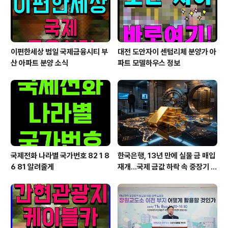
과잉 우려가 깊어지는 가운데, 일본..
이편한세상 범일 국제금융시티 부
대전 도안자이 센텀리체 분양가 아
산 아파트 분양 소식
파트 모델하우스 정보
국제전화 나라별 국가번호 82 1 8
한국은행, 13년 만에 실물 금 매입
6 81 알려줄게
재개…국제 금값 하락 속 중장기 대
응 전략