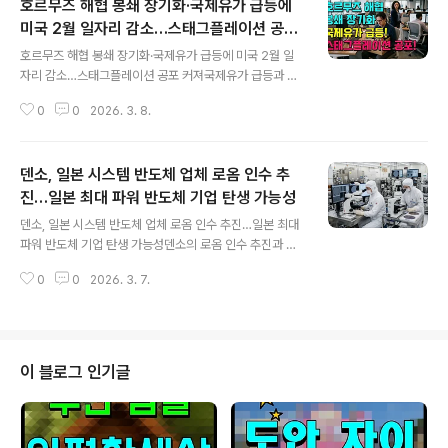
호르무즈 해협 봉쇄 장기화·국제유가 급등에
미국 2월 일자리 감소…스태그플레이션 공포
글 내용
커져
호르무즈 해협 봉쇄 장기화·국제유가 급등에 미국 2월 일
자리 감소…스태그플레이션 공포 커져국제유가 급등과 호
르무즈 해협 위기의 심각성최근 이란의 호르무즈 해협 봉
0
0
2026. 3. 8.
쇄 사태가 장기화 조짐을 보이면서 국제유가가 급등하고
있습니다. 2026년 3월 6일 기준 브렌트유 선물 가격은 배
럴당 92.69달러로 8.5% 급등해 100달러 돌파가 임박했
덴소, 일본 시스템 반도체 업체 로옴 인수 추
습니다. 월가 주요 은행들은 봉쇄가 5주 이상 지속되면 10
0달러 돌파는 물론, 150달러, 나아가 200달러까지 도달
진…일본 최대 파워 반도체 기업 탄생 가능성
글 내용
할 수 있다고 경고합니다. 골드만삭스는 2분기 유가 전망
덴소, 일본 시스템 반도체 업체 로옴 인수 추진…일본 최대
을 상향 조정했고, 카타르 에너지부 장관은 2~3주 내 150
파워 반도체 기업 탄생 가능성덴소의 로옴 인수 추진과 배
달러 돌파를 예측하며 세계 경제에 미칠 부정적 영향을 우
경일본 자동차 부품 대기업 덴소가 일본의 주요 시스템 반
려했습니다. 미국 2월 고용지표 악화와 경제적 불안동반
0
0
2026. 3. 7.
도체 업체 로옴에 약 1조 3000억 엔 규모의 인수를 제안
악재로 2026년 2월 미국 비..
했다고 니혼게이자이신문(닛케이)이 3월 6일 보도했습니
다. 이번 인수가 성사되면 파워 반도체 분야에서 일본 내 최
대 기업이 탄생하게 됩니다. 현재 덴소는 주식 공개매수를
통해 로옴 전 주식을 취득하는 방안을 검토 중이며, 로옴은
이 블로그 인기글
인수 수용 여부 판단을 위해 특별위원회를 구성한 상태입
니다. 만약 거부할 경우 덴소가 적대적 M&A를 추진할 가
능성도 있습니다. 파워 반도체 업계 재편과 경제산업성의
역할파워 반도체 산업은 중국 기업들의 급성장으로 공급