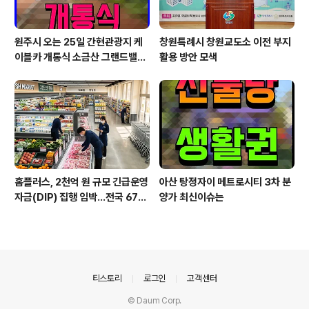
원주시 오는 25일 간현관광지 케
창원특례시 창원교도소 이전 부지
이블카 개통식 소금산 그랜드밸리
활용 방안 모색
대단원
홈플러스, 2천억 원 규모 긴급운영
아산 탕정자이 메트로시티 3차 분
자금(DIP) 집행 임박…전국 67개
양가 최신이슈는
점포 하반기 영업 재개 전망
의안내
티스토리
로그인
고객센터
© Daum Corp.