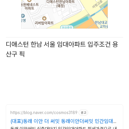
디애스턴 한남 서울 임대아파트 입주조건 용
산구 픽
https://blog.naver.com/cosmos3189
광고
(대표)동래 이안 더 써밋 동래이안더써밋 민간임대아
파트
동래 이안써밋 신축대단지 민간임대아파트 전세가격으로 내