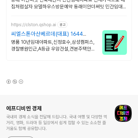
집처럼살자 모델하우스방문예약 동래이안더써밋 민간임대아
파트 3억대부터 신축을내집처럼,주택수NO,취득세NO방문
예약
https://clston.qshop.ai
광고
씨엘스톤아산베르데(대표) 1644
1896 방문등록
명품 10년임대아파트,신정호수,삼성캠퍼스,
경찰병원인근,A등급 우암건설,견본주택안내
,방문시 특별혜택 문의, 오시는길 안내
(새창열림)
로그 정보
에프디비엔 경제
국내외 경제 소식을 전달해 드립니다. 국내 여행 및 다양한 먹
거리, 영화, 드라마 등 일상에서 쉽게 접할 수 있는 소소한 즐
거움도 함께 공유합니다.