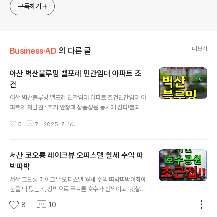
구독하기
더보기
Business·AD
의 다른 글
아산 벽산블루밍 벨포레 민간임대 아파트 조
건
글 내용
아산 벽산블루밍 벨포레 민간임대 아파트 조건민간임대 아
파트의 재발견 : 주거 안정과 상품성을 동시에 잡다!불과 몇
년 전까지만 해도 민간임대 아파트는 자금 부담 없이 주거
5
7
2025. 7. 16.
안정을 실현할 수 있다는 장점에도 불구하고, 상품성이나
품질 면에서 오해를 받거나 저평가되는 경향이 있었습니
다. 그러나 최근 주택 시장의 불안정성이 커지고, 전세 사기
서산 코오롱 레이크뷰 오피스텔 월세 수익 따
등 주거 불안 요소가 부각되면서 민간임대 아파트의 가치
가 재조명되고 있습니다. 시장 규모가 눈에 띄게 성장하고,
박따박
글 내용
건설사들 간의 품질 경쟁이 심화되면서 이제 민간임대 아
서산 코오롱 레이크뷰 오피스텔 월세 수익 따박따박아침에
파트는 단순한 임대 주택을 넘어, 높은 상품성과 안정성을
눈을 딱 떴는데, 창밖으로 푸르른 호수가 반짝이고, 햇살이
겸비한 주거 형태로 각광받고 있습니다. 이러한 흐름 속에
가득 쏟아지는 거야. 커피 한 잔 들고 창가에 앉아서, 마치
서 아산 벽산블루밍 벨포레가 공급 소식을 전하며 많은 이
8
10
5
14
2025. 7. 11.
내 집 정원처럼 펼쳐진 중앙호수공원을 내려다보는 거지.
들의 관심을 한 몸에 받고 있습니다.천..