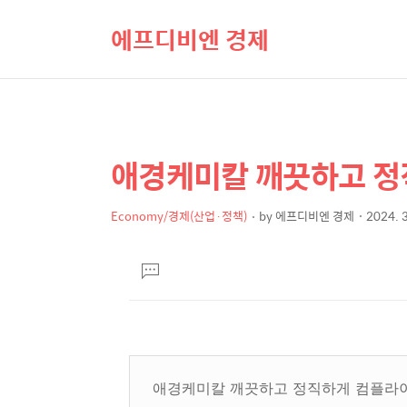
에프디비엔 경제
애경케미칼 깨끗하고 정
상
본
문
세
제
Economy/경제(산업·정책)
by
에프디비엔 경제
2024. 3
컨
본
목
텐
문
댓
츠
글
달
기
애경케미칼 깨끗하고 정직하게 컴플라