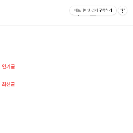
에프디비엔 경제
구독하기
검
메
색
뉴
추
가
인기글
정
보
최신글