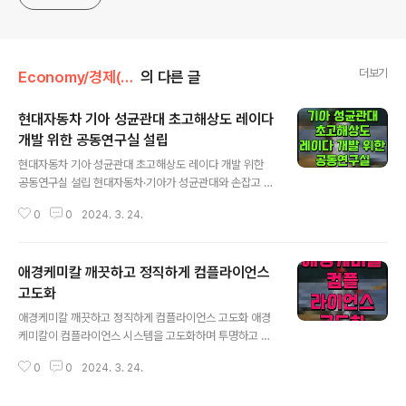
더보기
Economy/경제(산업·정책)
의 다른 글
현대자동차 기아 성균관대 초고해상도 레이다
개발 위한 공동연구실 설립
글 내용
현대자동차 기아 성균관대 초고해상도 레이다 개발 위한
공동연구실 설립 현대자동차·기아가 성균관대와 손잡고 차
세대 자율주행 센서 개발에 나선다. 현대차·기아는 성균관
0
0
2024. 3. 24.
대와 함께 고도화된 자율주행차에 쓰일 초고해상도 4D 이
미지 레이다 센서를 개발하기 위해 초고해상도 레이다 개
발 공동연구실(이하 공동연구실)을 경기도 수원 성균관대
애경케미칼 깨끗하고 정직하게 컴플라이언스
자연과학캠퍼스에 설립한다고 21일 밝혔다. 공동연구실은
개발 경쟁이 점점 치열해지고 있는 자율주행 시장에서 필
고도화
글 내용
수적인 초고해상도 레이다 구현 핵심 요소기술을 확보하는
애경케미칼 깨끗하고 정직하게 컴플라이언스 고도화 애경
것을 목표로 하고 있다. 현재 양산 차량에 탑재된 3D 레이
케미칼이 컴플라이언스 시스템을 고도화하며 투명하고 건
다 센서는 악천후 환경에서도 물체의 거리와 속도를 정확
전한 기업 문화 확립에 힘쓰고 있다. 애경케미칼은 최근 울
하게 측정할 수 있어 첨단 운전자 보조 시스템에 폭넓게 쓰
0
0
2024. 3. 24.
산과 청양공장 하도급 거래 담당자를 대상으로 업무 교육
이고 있다. 그러나 카메라나 라이다 센서에 비해 해..
을 실시했다고 전했다. 전문 지식을 갖춘 법무팀이 직접 방