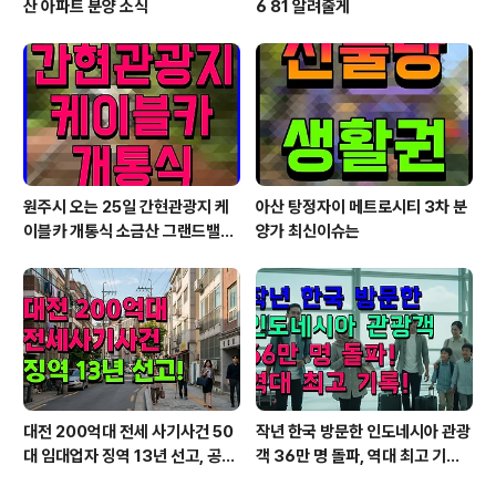
산 아파트 분양 소식
6 81 알려줄게
원주시 오는 25일 간현관광지 케
아산 탕정자이 메트로시티 3차 분
이블카 개통식 소금산 그랜드밸리
양가 최신이슈는
대단원
대전 200억대 전세 사기사건 50
작년 한국 방문한 인도네시아 관광
대 임대업자 징역 13년 선고, 공모
객 36만 명 돌파, 역대 최고 기
공인중개사도 형사처벌
록…2026년 42만 5천 명 전망