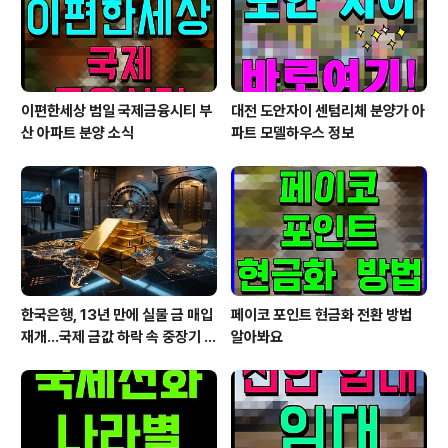
서 올해 50개 수준으로 급감하여 무려 10분의 1 토막이 났
습니다. 과..
이편한세상 범일 국제금융시티 부
대전 도안자이 센텀리체 분양가 아
산 아파트 분양 소식
파트 모델하우스 정보
한국은행, 13년 만에 실물 금 매입
페이코 포인트 현금화 전환 방법
재개…국제 금값 하락 속 중장기 대
알아봐요
응 전략