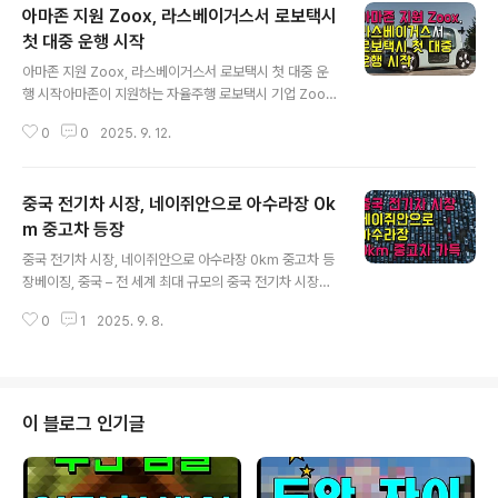
아마존 지원 Zoox, 라스베이거스서 로보택시
첫 대중 운행 시작
글 내용
아마존 지원 Zoox, 라스베이거스서 로보택시 첫 대중 운
행 시작아마존이 지원하는 자율주행 로보택시 기업 Zoox
(죽스)가 미국 라스베이거스에서 처음으로 일반인을 대상
0
0
2025. 9. 12.
으로 한 승차 서비스를 시작했습니다. 운전대와 페달이 없
는 완전 자율주행 로보택시가 공공 도로를 누비는 이번 서
비스 개시는 미래 모빌리티 시장의 중요한 전환점으로 평
중국 전기차 시장, 네이쥐안으로 아수라장 0k
가받고 있습니다.Zoox는 지난 수요일(현지시간)부터 라
스베이거스 스트립 내 특정 구역에서 무료 승차 서비스를
m 중고차 등장
글 내용
제공하기 시작했으며, 수개월 내 서비스 범위를 더욱 확대
중국 전기차 시장, 네이쥐안으로 아수라장 0km 중고차 등
할 계획입니다. 이는 이미 시장에 진입한 구글의 웨이모나
장베이징, 중국 – 전 세계 최대 규모의 중국 전기차 시장에
모셔널 등과의 경쟁 구도를 예고하며 자율주행 시장의 열
서 살벌한 '출혈 경쟁'이 극에 달하면서 최근 5년 동안 전체
기를 더하고 있습니다. Zoox의 최고경영자(CEO) 아이샤
0
1
2025. 9. 8.
전기차 업체 10곳 중 9곳이 시장에서 퇴출당한 것으로 나
에반스는 “자율주행차 산업은 올해 눈부신 발..
타났습니다.이는 '제살깎기식 경쟁'을 의미하는 중국발 신
조어 '네이쥐안(內卷)'의 대표적인 사례로 꼽히며, 중국 정
부가 뒤늦게 '반(反) 네이쥐안' 정책을 통해 구조조정에 나
서는 등 대대적인 수습에 나섰습니다. 시장 초토화: 500개
이 블로그 인기글
에서 50개로…역대 최저 영업이익률 지난 9월 8일 일본
아사히신문 등 외신 보도에 따르면, 중국 내 전기차를 포함
한 신에너지 자동차 제조업체 수는 2020년 500여 개에