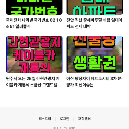
국제전화 나라별 국가번호 82 1 8
천안 직산 중해마루힐 센텀 임대아
6 81 알려줄게
파트 전세 대박
원주시 오는 25일 간현관광지 케
아산 탕정자이 메트로시티 3차 분
이블카 개통식 소금산 그랜드밸리
양가 최신이슈는
대단원
의안내
티스토리
로그인
고객센터
© Daum Corp.