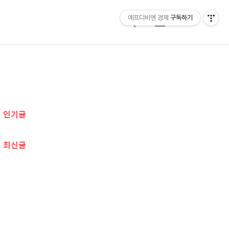
에프디비엔 경제
구독하기
검
메
색
뉴
추
가
인기글
정
보
최신글