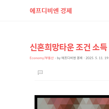
에프디비엔 경제
신혼희망타운 조건 소득
상
본
문
세
제
Economy/부동산
by
에프디비엔 경제
2025. 5. 11. 19
컨
본
목
텐
문
댓
츠
글
달
기