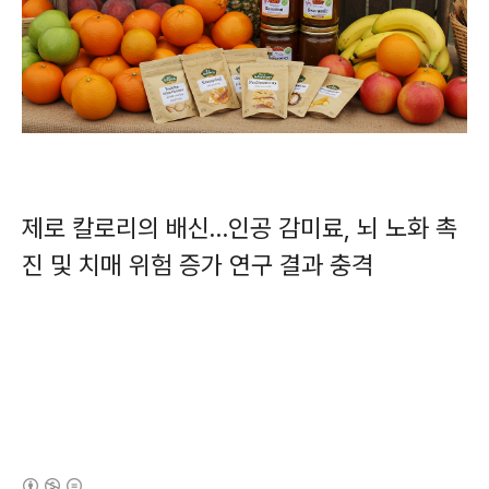
제로 칼로리의 배신…인공 감미료, 뇌 노화 촉
진 및 치매 위험 증가 연구 결과 충격
(새창열림)