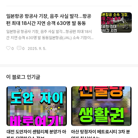
세율을 기존 27.5%에서 15%로 대폭 인하하는 조치를 확
정했습니다. 이로써 일본산 자동차와 부품에 대한 관세율
일본항공 항공사 기장, 음주 사실 발각…항공
이 조정되며 글로벌 무역 환경에 적지 않은 파장이 예상됩
니다.이번 행정명령은 트럼프 대통령이 거의 모든 일본 수
편 최대 18시간 지연 승객 630명 발 동동
글 내용
입품에 15%의 기본 관세를 부과하는 내용을 담고 있으며,
일본항공 항공사 기장, 음주 사실 발각…항공편 최대 18시
백악관 홈페이지에 게시된 '미일 무역 합의 이행' 문서에 이
간 지연 승객 630명 발 동동일본항공(JAL) 소속 기장이
내용이 명시되었습니다. 앞서 일본은 지난 7월 22일, 미국
해외 체류 중 사내 음주 규정을 위반한 사실이 적발되면서,
에 5,500억 달러(약 767조 원) 규모의 대미 투자와 함께
0
0
2025. 9. 5.
항공편 3편이 최대 18시간까지 지연되는 초유의 사태가
자동차, 쌀 시장..
발생했습니다. 특히 해당 기장이 과거에도 잦은 음주를 인
정했던 것으로 드러나면서, JAL의 반복되는 기장 음주 문
제가 도마 위에 오르고 있습니다.■ 하와이서 출국 예정 기
장, 음주 사실 시인…과거 "10차례 술 마셨다" 고백까지8
이 블로그 인기글
월 3일 일본 TBS 등 현지 언론 보도에 따르면, 지난달 28
일(현지시간) 미국 하와이 호놀룰루에서 일본 나고야 중부
국제공항으로 향할 예정이던 일본항공 항공편에 탑승할 기
장이 건강 이상을 호소하며 비행이 지연되기 시작했습니
다. 조사 결과, 해당 기..
대전 도안자이 센텀리체 분양가 아
아산 탕정자이 메트로시티 3차 분