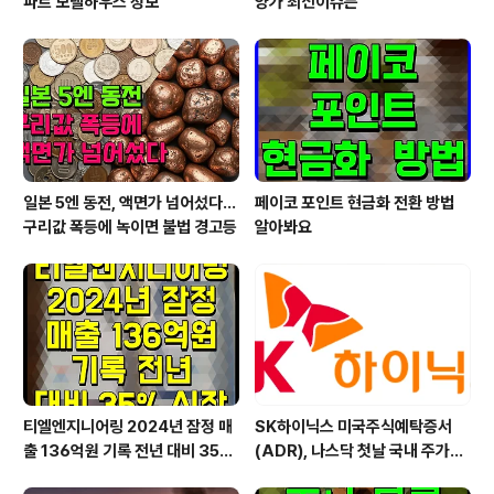
파트 모델하우스 정보
양가 최신이슈는
일본 5엔 동전, 액면가 넘어섰다…
페이코 포인트 현금화 전환 방법
구리값 폭등에 녹이면 불법 경고등
알아봐요
티엘엔지니어링 2024년 잠정 매
SK하이닉스 미국주식예탁증서
출 136억원 기록 전년 대비 35%
(ADR), 나스닥 첫날 국내 주가보
신장
다 약 16% 높게 마감