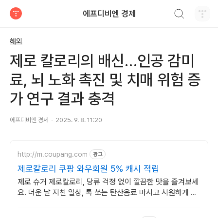
검색하기
에프디비엔 경제
티스토리
해외
제로 칼로리의 배신…인공 감미
료, 뇌 노화 촉진 및 치매 위험 증
가 연구 결과 충격
에프디비엔 경제
2025. 9. 8. 11:20
http://m.coupang.com
광고
제로칼로리 쿠팡 와우회원 5% 캐시 적립
제로 슈거 제로칼로리, 당류 걱정 없이 깔끔한 맛을 즐겨보세
요. 더운 날 지친 일상, 톡 쏘는 탄산음료 마시고 시원하게 날
려버리세요!