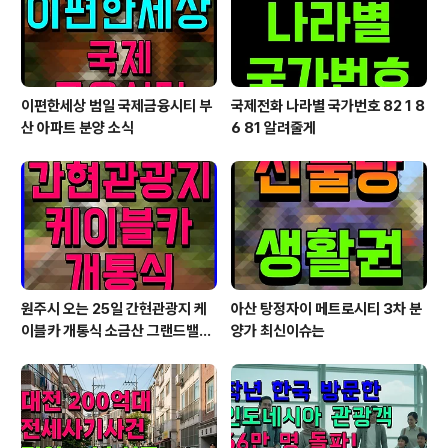
이편한세상 범일 국제금융시티 부
국제전화 나라별 국가번호 82 1 8
산 아파트 분양 소식
6 81 알려줄게
원주시 오는 25일 간현관광지 케
아산 탕정자이 메트로시티 3차 분
이블카 개통식 소금산 그랜드밸리
양가 최신이슈는
대단원