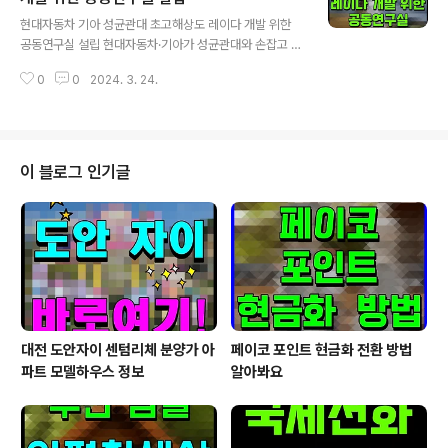
글 내용
기체 설계/제조, 핵심부품 개발, 관제시스템 분야에서 다양
현대자동차 기아 성균관대 초고해상도 레이다 개발 위한
한 국산화 개발 사업을 수행하며 기술 우수성을 인정받고
공동연구실 설립 현대자동차·기아가 성균관대와 손잡고 차
있다. 또한 방산·민간 분야 요구에 맞는 드론 운용 체계 개
세대 자율주행 센서 개발에 나선다. 현대차·기아는 성균관
발로 매출 상승의 기회를 확보하고 있으며, 2024년 하반
0
0
2024. 3. 24.
대와 함께 고도화된 자율주행차에 쓰일 초고해상도 4D 이
기 핵심 항전부..
미지 레이다 센서를 개발하기 위해 초고해상도 레이다 개
발 공동연구실(이하 공동연구실)을 경기도 수원 성균관대
자연과학캠퍼스에 설립한다고 21일 밝혔다. 공동연구실은
개발 경쟁이 점점 치열해지고 있는 자율주행 시장에서 필
이 블로그 인기글
수적인 초고해상도 레이다 구현 핵심 요소기술을 확보하는
것을 목표로 하고 있다. 현재 양산 차량에 탑재된 3D 레이
다 센서는 악천후 환경에서도 물체의 거리와 속도를 정확
하게 측정할 수 있어 첨단 운전자 보조 시스템에 폭넓게 쓰
이고 있다. 그러나 카메라나 라이다 센서에 비해 해..
대전 도안자이 센텀리체 분양가 아
페이코 포인트 현금화 전환 방법
파트 모델하우스 정보
알아봐요