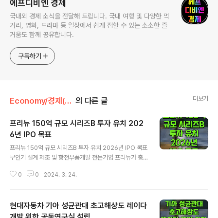
에프디비엔 경제
국내외 경제 소식을 전달해 드립니다. 국내 여행 및 다양한 먹
거리, 영화, 드라마 등 일상에서 쉽게 접할 수 있는 소소한 즐
거움도 함께 공유합니다.
구독하기
더보기
Economy/경제(산업·정책)
의 다른 글
프리뉴 150억 규모 시리즈B 투자 유치 202
6년 IPO 목표
글 내용
프리뉴 150억 규모 시리즈B 투자 유치 2026년 IPO 목표
무인기 설계 제조 및 항전부품개발 전문기업 프리뉴가 총 1
50억원 규모의 시리즈B 투자 유치를 20일 마무리했다고
0
0
2024. 3. 24.
밝혔다. 지난 2022년 30억 규모의 시리즈A 투자 유치 이
후 1년 반 만에 누적 투자금 총 210억원을 달성했다. 이번
투자에는 티인베스트먼트, BNK투자증권&현대기술투자,
현대자동차 기아 성균관대 초고해상도 레이다
한국투자증권, 뉴메인캐피탈, 스틱벤처스 등이 참여했다.
프리뉴는 2017년 설립 후 자체 기술력을 기반으로 드론
개발 위한 공동연구실 설립