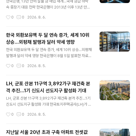
번 자금 투입은 신속한 상품 확보와 협력업체 대금 지급을
한국은행, 13년 만에 실물 금 매입 재개…국제 금값 하락
목적으로 이루어집니다.현재까지 일부 상품은 영업 중단
속 중장기 대응 전략 한국은행이 2013년 이후 13년 만에
전 확보된 자금을 활용해 들여오고 있으나, 물량이 충분하
국내에서 생산된 실물 금 매입을 재개하기로 하면서 개인
작성시간
0
0
2026. 8. 6.
지 않아 정상적인 영업 재개에는 부족한 상황입니다. 그간
투자자들의 관심이 집중되고 있습니다. 8월 5일 한국은행
점포별 점검 작업과 상..
은 LS MnM과 고려아연이 제련 과정에서 부산물로 생산
하는 금 중 수출 예정 물량 4~5톤을 국제 시세 기준 원화
한국 외환보유액 두 달 연속 증가, 세계 10위
로 매입한다고 밝혔습니다.이는 기존에 해외에서 달러로
상승…외평채 발행과 달러 약세 영향
매입하던 방식과 차별화되어, 보관도 국내에 위치하게 됩
글 내용
니다. 현재 한국은행이 보유 중인 금은 104.4톤으로, 외환
한국 외환보유액 두 달 연속 증가, 세계 10위 상승…외평채
보유액 대비 약 3.5% 비중을 차지해 세계 41위에 머무르
발행과 달러 약세 영향 한국은행이 8월 5일 발표한 자료에
고 있습니다. 이는 일본의 보유량(846톤)과 대만(234.5
따르면, 2026년 6월 말 기준 한국의 외환보유액이 4,27
작성시간
0
0
2026. 8. 5.
톤)에 비해 훨씬 적은 규모로, 비중을 7% 수준으로 끌어올
9억 5,000만 달러로 한 달 전보다 5억 9,000만 달러 증
리기 위해서는 100..
가하며 두 달 연속 상승세를 이어갔습니다. 이로써 국가별
외환보유액 순위도 지난 7월 13위에서 10위로 크게 상승
LH, 군포 산본 11구역 3,892가구 재건축 본
했습니다. 이번 외환보유액 증가는 정부가 새로 발행한 외
격 추진…1기 신도시 선도지구 활성화 기대
평채와 한국은행의 외화자산 운용 수익 증가, 그리고 최근
글 내용
달러 가치 하락에 따른 보유 자산들의 달러 환산 가치 상승
LH, 군포 산본 11구역 3,892가구 재건축 본격 추진…1기
이 주요 배경입니다. 다만 국민연금과의 외환스와프 금액
신도시 선도지구 활성화 기대 한국토지주택공사(LH)가 1
감소가 증가 폭을 다소 제한하는 요인으로 작용했습니다.
기 신도시 재건축의 선두주자인 군포 산본 11구역에서 대
작성시간
0
0
2026. 8. 5.
외환보유액은 해외 자본 급락 또는 국내 달러 부족 상황에
규모 재건축 사업을 본격적으로 시작합니다. 8월 5일 LH
서 외환당국이 시..
는 산본 11구역 주민대표회의와 사업시행약정을 체결했다
고 공식 발표했습니다.이에 따라 산본 11구역에는 총 3,89
지난달 서울 20년 초과 구축 아파트 전셋값
2가구 규모의 주택 공급이 예정돼 있습니다. 산본 11구역