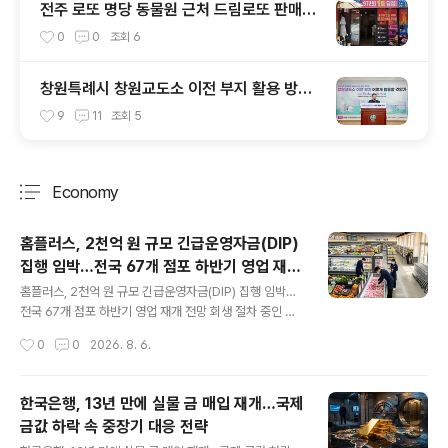
전주 로또 명당 동물원 근처 드림로또 판매점
1등 이번주는 나야나
0
0
조회
6
창원특례시 창원교도소 이전 부지 활용 방안
모색
9
11
조회
5
Economy
분류 전체보기
주요 글 목록
홈플러스, 2천억 원 규모 긴급운영자금(DIP)
집행 임박…전국 67개 점포 하반기 영업 재개
글 내용
전망
홈플러스, 2천억 원 규모 긴급운영자금(DIP) 집행 임박…
전국 67개 점포 하반기 영업 재개 전망 회생 절차 중인 홈
플러스가 최대 2천억 원 규모의 긴급운영자금(DIP) 금융
작성시간
0
0
2026. 8. 6.
을 이르면 8월 5일, 늦어도 6일 집행할 계획으로 알려지면
서 전국 67개 점포의 영업 재개가 조만간 현실화될 전망입
니다. 메리츠금융그룹은 지난달 16일 메리츠증권, 메리츠
한국은행, 13년 만에 실물 금 매입 재개…국제
캐피탈, 메리츠화재 3사 합동으로 홈플러스 DIP 금융 지원
금값 하락 속 중장기 대응 전략
을 승인한 이후 약 3주 만에 자금 집행을 앞두고 있으며, 이
글 내용