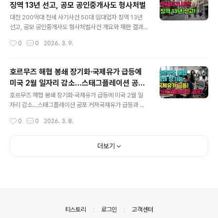
징역 13년 선고, 공모 공인중개사도 형사처벌
기억해 주세요!6월 1일, 부동산 재산세의 과세 기준일부동
글 내용
산 재산세는 매년 6월 1일에 그 해에 소유하고 있는 부동산
대전 200억대 전세 사기사건 50대 임대업자 징역 13년
을 기준으로 과세 대상자를 확정합니다. 다시 말해, 6월 1
선고, 공모 공인중개사도 형사처벌사건 개요와 재판 결과
일 현재 부동산을 소유한 사람이 1년치 재산세 납부 대상자
대전지법 형사4단독 이제승 판사는 2026년 3월 6일, 20
작성시간
0
0
2026. 3. 9.
가 되는 거죠. 예를 들어, 6월 1일 전에 부동산을 매도했으
17년부터 2023년까지 대전 유성구 일대에서 ‘깡통전세’
면 그 해에는 재산세 납세 의..
수법으로 200억 원대의 보증금을 편취한 50대 여성 임대
업자 A씨에게 징역 13년을 선고했습니다. 함께 기소된 공
호르무즈 해협 봉쇄 장기화·국제유가 급등에
인중개사 B씨는 징역 3년 6개월, 다른 공인중개사 C씨도
미국 2월 일자리 감소…스태그플레이션 공포
징역 1년으로 법정구속 판결을 받았습니다. 일부 공인중개
글 내용
커져
사들은 벌금형이나 무죄 판결을 받았습니다.범행 수법과
호르무즈 해협 봉쇄 장기화·국제유가 급등에 미국 2월 일
피해 규모A씨는 전민동과 문지동 일대의 ‘깡통전세’ 건물
자리 감소…스태그플레이션 공포 커져국제유가 급등과 호
36채를 이용해 약 200명으로부터 223억 5000만 원에
르무즈 해협 위기의 심각성최근 이란의 호르무즈 해협 봉
작성시간
0
0
2026. 3. 8.
달하는 보증금을 가로챘습니다. 공인중개사들은 건물의 근
쇄 사태가 장기화 조짐을 보이면서 국제유가가 급등하고
저당권 및 선순위 보증금 ..
있습니다. 2026년 3월 6일 기준 브렌트유 선물 가격은 배
럴당 92.69달러로 8.5% 급등해 100달러 돌파가 임박했
더보기
습니다. 월가 주요 은행들은 봉쇄가 5주 이상 지속되면 10
0달러 돌파는 물론, 150달러, 나아가 200달러까지 도달
할 수 있다고 경고합니다. 골드만삭스는 2분기 유가 전망
을 상향 조정했고, 카타르 에너지부 장관은 2~3주 내 150
달러 돌파를 예측하며 세계 경제에 미칠 부정적 영향을 우
려했습니다. 미국 2월 고용지표 악화와 경제적 불안동반
의안내
티스토리
로그인
고객센터
악재로 2026년 2월 미국 비..