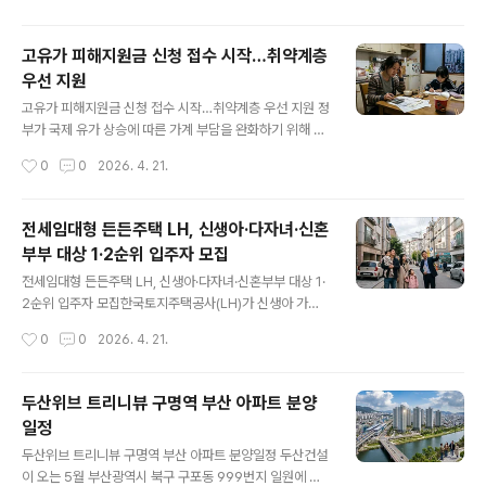
만원대의 목돈 마련이 가능하도록 설계되었습니다. 가입
할 경우 행정처분 수준을 최대 절반까지 감면할 수 ..
대상은 만 19세부터 34세 이하의 청년으로, 월 최대 50만
고유가 피해지원금 신청 접수 시작…취약계층
원까지 납입할 수 있으며 만기는 3년입니다. 신청자는 총
우선 지원
급여 7500만원 이하(종합소득 6300만원 이하) 가구 또
글 내용
는 연매출 3억원 이하 소상공인이면서 가구 중위소득 20
고유가 피해지원금 신청 접수 시작…취약계층 우선 지원 정
0% 이하인 경우 정부기여금을 지원받게 됩니다. 청년미래
부가 국제 유가 상승에 따른 가계 부담을 완화하기 위해 고
적금은 일반형과 우대형으로 구분되어 운영됩니다. 일반형
유가 피해지원금 신청 접수를 시작했다고 4월 21일 밝혔
작성시간
0
0
2026. 4. 21.
은 총급여 6000만원 이하 ..
습니다. 이번 지원금은 기초생활수급자, 차상위계층, 한부
모가족 등 취약계층을 우선 대상으로 하여 10만원에서 최
대 60만원까지 차등 지급됩니다.지원 대상자별로 구체적
전세임대형 든든주택 LH, 신생아·다자녀·신혼
인 지원 금액이 달라, 가장 어려운 계층에 큰 도움이 될 예
부부 대상 1·2순위 입주자 모집
정이며, 점진적으로 지원 범위를 넓혀 5월 18일부터는 소
글 내용
득 하위 70% 국민을 대상으로 신청을 확대할 계획입니다.
전세임대형 든든주택 LH, 신생아·다자녀·신혼부부 대상 1·
이를 통해 대다수 국민이 고물가 시대에도 경제적 부담을
2순위 입주자 모집한국토지주택공사(LH)가 신생아 가구,
덜 수 있도록 정부가 촘촘한 사회안전망을 구축하는 것입
다자녀가구, 그리고 (예비)신혼부부를 대상으로 전세임대
작성시간
0
0
2026. 4. 21.
니다. 신청은 온라인과 오프라인 모두 가능한 것으로 알려
형 든든주택 1·2순위 입주자 모집을 진행한다고 4월 21일
졌으며, 자세한 접수 방법과 내용은 각 ..
밝혔습니다.전세임대형 든든주택은 빌라, 다세대주택, 도
시형 생활주택 등 비아파트 지역에서 안정적인 주거환경을
두산위브 트리니뷰 구명역 부산 아파트 분양
제공하는 전세임대주택 유형으로, 입주자가 직접 거주할
일정
주택을 선택하면 LH가 주택 소유자와 전세계약을 맺은 뒤
글 내용
저렴하게 재임대하는 방식입니다. 이번 모집에서는 전국에
두산위브 트리니뷰 구명역 부산 아파트 분양일정 두산건설
총 4200가구가 공급되며, 수도권 지역은 1940가구, 지방
이 오는 5월 부산광역시 북구 구포동 999번지 일원에 두