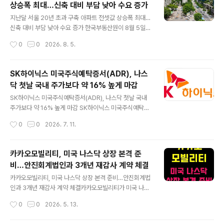
상승폭 최대…신축 대비 부담 낮아 수요 증가
은 1기 신도시 중 노후 계획도시 선도지구로, 지난해 12월
글 내용
특별정비구역으로 지정되면서 재건축 사업에 탄력을 받았
지난달 서울 20년 초과 구축 아파트 전셋값 상승폭 최대…
습니다. 지난해 6월 구성된 주민대표회의와 협력 체계를
신축 대비 부담 낮아 수요 증가 한국부동산원이 8월 5일
마련한 LH는 올해 하반기 시공사 선정 절차를 진행할 계획
발표한 월간 연령별 아파트 전세가격지수에 따르면... 202
작성시간
0
0
2026. 8. 5.
입니다. 특히 이번 사업은 「노후계획도시 정비 및 지원에 관
6년 7월 서울에서 준공 20년을 초과한 구축 아파트의 전
한 특별법」에 의거해 용..
셋값 상승률이 전월 대비 1.45% 오르며 가장 큰 상승폭을
기록한 것으로 나타났습니다. 이에 비해 5년 이하의 신축
SK하이닉스 미국주식예탁증서(ADR), 나스
아파트 전셋값은 1.03%, 5년 초과~10년 이하 준신축은 1.
닥 첫날 국내 주가보다 약 16% 높게 마감
24%, 10년 초과~15년 이하는 1.33%, 15년 초과~20년
글 내용
이하 아파트는 1.21% 각각 상승해 전반적으로 신축 및 준
SK하이닉스 미국주식예탁증서(ADR), 나스닥 첫날 국내
신축 아파트 전셋값이 크게 오름에 따라 전세 수요가 상대
주가보다 약 16% 높게 마감 SK하이닉스 미국주식예탁증
적으로 보증금 부담이 덜한 구축 아파트로 이동하는 경향
서(ADR)가 10일(현지시간) 나스닥 시장 데뷔 첫날 공모가
작성시간
0
0
2026. 7. 11.
을 보여주고 있습니다. 특히 구축 아파트 전셋값 상승세는
대비 13.08% 오른 168.49달러에 마감하며 국내 본주보
올해 ..
다 약 16% 높은 가격에 거래를 마쳤습니다. 이번 가격 차
이는 미국 현지 투자자들의 높은 수요와 두 시장 간 거래 시
카카오모빌리티, 미국 나스닥 상장 본격 준
간 차이, 예탁증서 구조적 전환 절차 등이 복합적으로 작용
비…안진회계법인과 3개년 재감사 계약 체결
한 결과로 해석됩니다. 미국 증권 시장에서 거래되는 SK하
글 내용
이닉스 ADR 1주는 국내 보통주 0.1주에 해당합니다. 환율
카카오모빌리티, 미국 나스닥 상장 본격 준비…안진회계법
(10일 원·달러 1499.15원)을 적용해 ADR 종가를 국내 본
인과 3개년 재감사 계약 체결카카오모빌리티가 미국 나스
주 1주 가격으로 환산하면 약 252만6000원으로, 같은 날
닥 상장을 본격 추진하고 있는 것으로 확인됐습니다. 업계
작성시간
0
0
2026. 5. 13.
국내 유가증권시장에서 SK하이닉스 보통주가 218만원
에 따르면, 카카오모빌리티는 최근 미국 증시 상장을 염두
에..
에 두고 2023년부터 2025년까지 3개년에 걸친 재감사