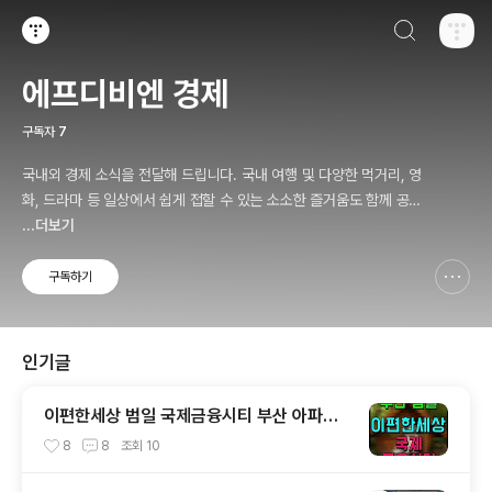
검색하기
티스토리
에프디비엔 경제
구독자
7
국내외 경제 소식을 전달해 드립니다. 국내 여행 및 다양한 먹거리, 영
화, 드라마 등 일상에서 쉽게 접할 수 있는 소소한 즐거움도 함께 공유
합니다.
...더보기
구독하기
신고하기 레이어
열기
인기글
이편한세상 범일 국제금융시티 부산 아파트
분양 소식
8
8
조회
10