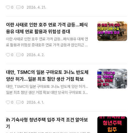
은 2260가구로 배분됩니다. 지역별 공급 물량은 서울 80
산위브 트리니뷰 구명역을 분양한다고 4월 21일 밝혔습니
작성시간
0
0
2026. 4. 21.
0가구, 인천 250가구, 경기 890가구, 부산울산 400가
다. 이 단지는 지하 3층부터 지상 26층까지 8개 동, 총 83
구, 강원 67가구, 충북..
9가구 규모로 조성되며, 이 중 288가구가 일반에 분양됩
니다. 이번 분양에서는 부산시가 출산율 제고와 양육 친화
이란 사태로 인한 호주 연료 가격 급등…폐식
적 환경 조성을 목표로 실시 중인 ‘아이맘부산플랜’을 적용
용유 대체 연료 활용과 위험성 증대
할 수 있습니다. 이 정책에 따라 신혼부부와 다자녀 가구에
글 내용
특별공급 당첨자를 대상으로 분양가의 5%를 잔금에서 할
이란 사태로 인한 호주 연료 가격 급등…폐식용유 대체 연
인해주어, 고물가와 분양가 상승으로 부담이 커진 3040
료 활용과 위험성 증대호주 연료 가격 급등과 원인최근 중
세대의 내 집 마련에 실질적인 도움이 될 전망입니다. 다만,
동 이란 상황 악화로 인해 호르무즈 해협 통행이 제한되면
작성시간
0
0
2026. 4. 2.
할인 혜택은 최초 계약자에 한해 적용되며, 분양권 전매 시
서, 호주의 연료 가격이 급격히 상승했습니다. 호주는 산유
혜택은 소멸되므로 유의..
국임에도 불구하고 원유를 정제하는 대규모 시설이 부족해
완제품 연료 상당 부분을 해외에서 수입하고 있어 외부 충
대만, TSMC의 일본 구마모토 3나노 반도체
격에 취약한 구조입니다. 퀸즐랜드주에서는 폐식용유를 정
양산 허가…일본 최초 첨단 생산 거점 확보
제해 연료로 사용하는 시도가 현지 설비 전문가에 의해 공
글 내용
개돼 큰 관심을 끌었으나, 높은 연료 비용과 기술적 제한으
대만, TSMC의 일본 구마모토 3나노 반도체 양산 허가…
로 인해 현실적 보완책으로는 한계가 있습니다. 폐식용유
일본 최초 첨단 생산 거점 확보 대만 당국의 구마모토 3나
활용 대체 연료 제조법 사례한 설비 전문가는 폐식용유를
노 반도체 생산 허가대만 경제부가 3월 31일 일본 구마모
작성시간
0
0
2026. 4. 1.
필터링해 경유와 1:1 비율로 혼합하고 차에 주유하는 방법
토현에 위치한 TSMC 제2공장의 3나노 반도체 생산 계획
을 SNS를 통해 공개했습니다.이 연료는 기..
을 공식 허가했습니다. 이 결정은 TSMC가 기존 6~12나
노 공정 제품 대신 최첨단 3나노 공정으로 전환해 고부가
ih 기숙사형 청년주택 입주 자격 조건 알아보
가치 AI 및 첨단 산업용 반도체 시장에 대응하기 위한 전략
기
적 조치입니다. 구마모토 공장 현황과 제2공장 계획현재 T
글 내용