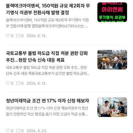
를 진행 중이며, 이 감사는 안진회계법인이 담당하고 있습
블랙야크아이앤씨, 150억원 규모 제2회차 무
니다. 그간 카카오모빌리티는 미국 나스닥 상장설과 관련
기명식 이권부 전환사채 발행 결정
해 공식적으로는 사실 무근이라는 입장을 유지해 왔으나,
글 내용
지난 4월 중순 외부감사를 위한 계약 체결 사실이 알려지
블랙야크아이앤씨, 150억원 규모 제2회차 무기명식 이권
면서 상장 준비 가능성에 무게가 실렸습니다. 내부 공지에
부 전환사채 발행 결정블랙야크아이앤씨(478560)는 운
따르면 임직원들은 현재 해당 기업의 주식 보유 여부나 이
영자금 조달을 위해 150억원 규모의 제2회차 무기명식 이
작성시간
0
0
2026. 5. 13.
해관계 신고 의무가 안내된 상태입니다. 이번 상장 추진은
권부 무보증 사모 전환사채(CB)를 발행하기로 결정했다고
투자금 회수를 위한 전략적 움직임으로 평가됩니다..
5월 13일 공시했습니다. 이번 전환사채의 표면이자율은
0%이며, 만기이자율은 3%로 설정돼 2029년 5월 21일
국토교통부 불법 하도급 직접 처분 권한 강화
에 만기가 도래합니다. 전환가액은 주당 3,397원으로, 전
추진…현장 단속 신속 대응 목표
환이 이루어질 경우 총 441만6660주에 달하는 보통주가
글 내용
새롭게 발행됩니다. 이는 현재 발행주식총수 대비 약 14.6
국토교통부 불법 하도급 직접 처분 권한 강화 추진…현장
2%에 해당하는 규모입니다. 전환청구 기간은 2027년 5
단속 신속 대응 목표국토교통부가 심각한 불법 하도급에
월 21일부터 2029년 4월 21일까지로, 이 기간 내 투자자
대해 이르면 이달부터 직접 행정처분을 내릴 수 있도록 하
작성시간
0
0
2026. 5. 13.
는 전환사채를 보통주로 전환할 수 있습니다.이번 전환사
는 건설산업기본법 시행령 개정을 추진합니다. 그간 지방
채 발행은 회사가 장기..
자치단체가 주로 담당하던 처분 권한 중 일부를 국토부 장
관에게도 부여해 현장 단속과 처분까지의 시간을 크게 단
청년미래적금 조건 연 17% 이자 신청 해보자
축하고, 불법 하도급 문제에 보다 신속하고 강력하게 대응
글 내용
청년미래적금 조건 연 17% 이자 신청 해보자정부가 청년
한다는 취지입니다. 이번 시행령 개정안에 따르면 국토부
들의 안정적인 자산 형성을 돕기 위한 고금리 적금 상품인
장관은 불법 하도급 행위의 중대성이나 시급성에 따라 직
‘청년미래적금’을 오는 6월 출시한다고 금융위원회가 4월
접 영업정지, 과징금 부과 등 행정처분을 신속히 결정할 수
23일 밝혔습니다. 이 상품은 정부기여금과 이자를 합쳐 최
있게 됩니다. 실제 단속 업무를 수행하는 지방국토관리청
작성시간
0
0
2026. 4. 23.
대 연 17% 수준의 수익률을 제공, 3년 이내에 최대 2000
장에게는 처분 권한이 위임되며, 불법 하도급을 자진 신고